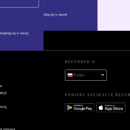
Zarejestruj się
żywania danych osobowych znajdują się w naszej
najdują się w naszej
REFURBED W
Polska
u
ncji
POBIERZ APLIKACJĘ REFU
awcą
 od umowy