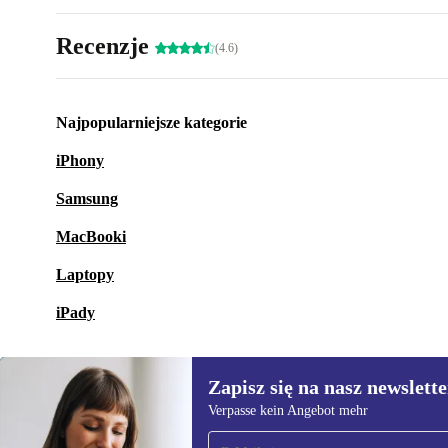
Recenzje
(4.6)
Najpopularniejsze kategorie
iPhony
Samsung
MacBooki
Laptopy
iPady
Zapisz się na nasz newslette
Verpasse kein Angebot mehr
Zapisz się na nasz