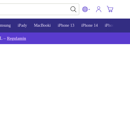
amsung
iPady
MacBooki
iPhone 13
iPhone 14
iPhone 15
L –
Regulamin