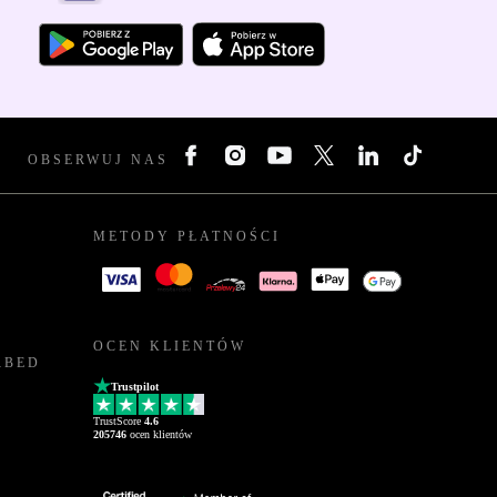
OBSERWUJ NAS
METODY PŁATNOŚCI
OCEN KLIENTÓW
RBED
Trustpilot
TrustScore
4.6
205746
ocen klientów