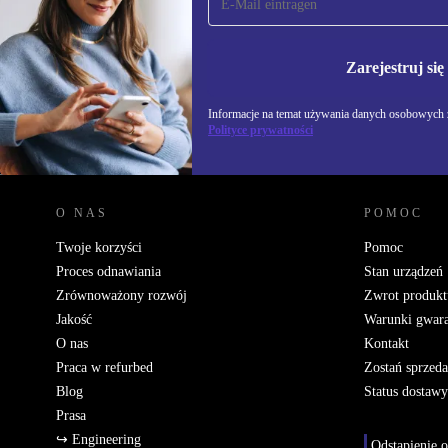
newsletter!
Nie przegap żadnej oferty.
Informacje na temat u
Polityce prywatności
Zarejestruj się
Informacje na temat używania danych osobowych z
Polityce prywatności
REFURBED POLSKA - RETHINK NEW.
O NAS
POMOC
Twoje korzyści
Pomoc
Proces odnawiania
Stan urządzeń
Zrównoważony rozwój
Zwrot produkt
Jakość
Warunki gwara
O nas
Kontakt
Praca w refurbed
Zostań sprzed
Blog
Status dostawy
Prasa
↪ Engineering
Odstąpienie