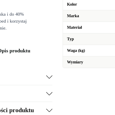
Kolor
iska i do 40%
Marka
bed i korzystaj
Materiał
nie.
Typ
 Opis produktu
Waga (kg)
Wymiary
ości produktu