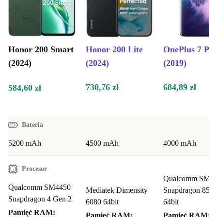
Honor 200 Smart
Honor 200 Lite
OnePlus 7 Pr
(2024)
(2024)
(2019)
730,76 zł
684,89 zł
584,60 zł
Bateria
5200 mAh
4500 mAh
4000 mAh
Procesor
Qualcomm SM8
Qualcomm SM4450
Mediatek Dimensity
Snapdragon 855
Snapdragon 4 Gen 2
6080 64bit
64bit
Pamięć RAM:
Pamięć RAM:
Pamięć RAM: