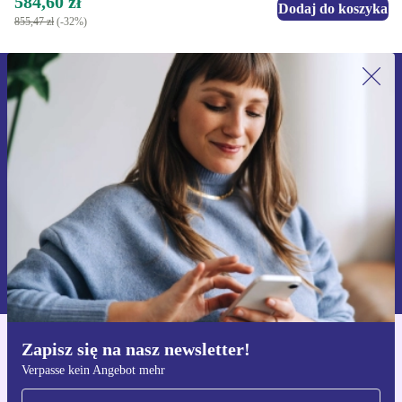
584,60 zł
Dodaj do koszyka
855,47 zł
(-32%)
Zapisz się na nasz newsletter!
Nie przegap żadnej oferty.
Zarejestruj się
Informacje na temat używania danych osobowych znajdują się w
naszej
Polityce prywatności
Zapisz się na nasz newsletter!
Pobierz aplikację refurbed
Verpasse kein Angebot mehr
Dla iOS i Android