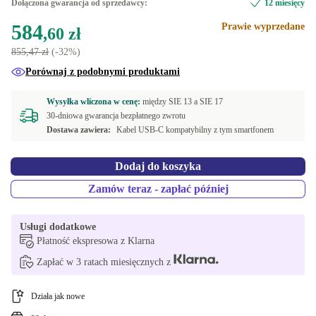
Dołączona gwarancja od sprzedawcy:
12 miesięcy
584
Prawie wyprzedane
,60 zł
855,47 zł
(-32%)
Porównaj z podobnymi produktami
Wysyłka wliczona w cenę:
między
SIE 13 a
SIE 17
30-dniowa gwarancja bezpłatnego zwrotu
Dostawa zawiera:
Kabel USB-C kompatybilny z tym smartfonem
Dodaj do koszyka
Zamów teraz - zapłać później
Usługi dodatkowe
Płatność ekspresowa z Klarna
Zapłać w 3 ratach miesięcznych z
Działa jak nowe