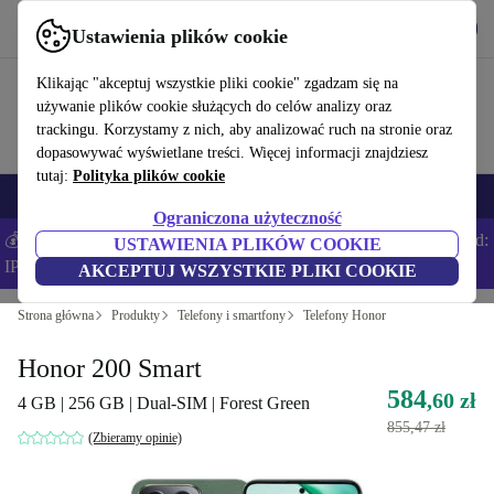
Pobierz aplikację
Pobierz
Ustawienia plików cookie
Korzystaj z refurbed szybko i łatwo
Klikając "akceptuj wszystkie pliki cookie" zgadzam się na
używanie plików cookie służących do celów analizy oraz
trackingu. Korzystamy z nich, aby analizować ruch na stronie oraz
dopasowywać wyświetlane treści. Więcej informacji znajdziesz
tutaj:
Polityka plików cookie
Smartfony
Laptopy
Tablety
Smartwatche
Akcesoria
Słuchawki
Ograniczona użyteczność
💰Zaoszczędź DODATKOWE 5% na wszystkich iPhone’ach – Kod:
USTAWIENIA PLIKÓW COOKIE
IPHONEDEAL –
Regulamin
AKCEPTUJ WSZYSTKIE PLIKI COOKIE
Strona główna
Produkty
Telefony i smartfony
Telefony Honor
Honor 200 Smart
584
,60 zł
4 GB | 256 GB | Dual-SIM | Forest Green
855,47 zł
(Zbieramy opinie)