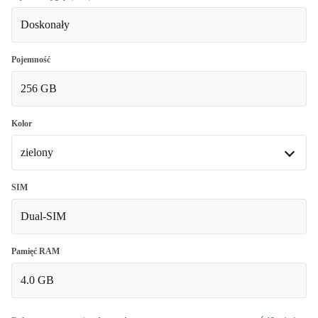
Doskonały
Pojemność
256 GB
Kolor
zielony
zielony
SIM
Dual-SIM
czarny
+140,16 zł
Pamięć RAM
4.0 GB