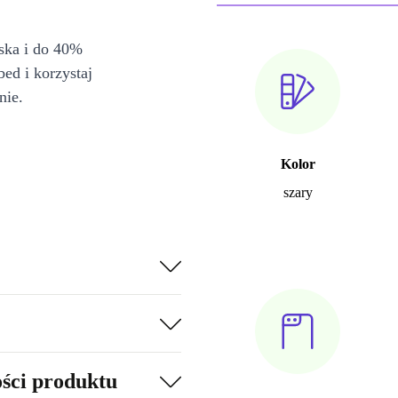
iska i do 40%
bed i korzystaj
nie.
Kolor
szary
ości produktu