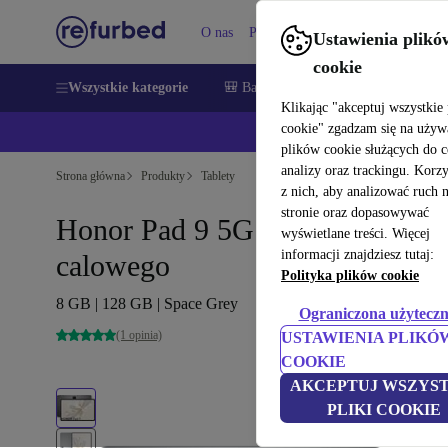
O nas
Pomoc
Ustawienia plikó
cookie
Wszystkie kategorie
🎒 Back to school
Smartfony
Lapt
Klikając "akceptuj wszystkie 
cookie" zgadzam się na używ
💰Zaoszczęd
plików cookie służących do 
analizy oraz trackingu. Korz
Strona główna
Produkty
Tablety
z nich, aby analizować ruch 
stronie oraz dopasowywać
Honor Pad 9 5G | 12.1-
wyświetlane treści. Więcej
informacji znajdziesz tutaj:
calowego
Polityka plików cookie
8 GB | 128 GB | Space Grey
Ograniczona użyteczn
(1 opinia)
USTAWIENIA PLIKÓ
COOKIE
AKCEPTUJ WSZYST
PLIKI COOKIE