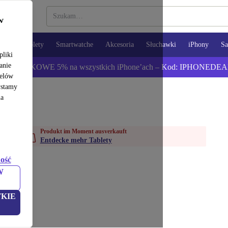
w
opy
Tablety
Smartwatche
Akcesoria
Słuchawki
iPhony
S
pliki
anie
ź DODATKOWE 5% na wszystkich iPhone’ach – Kod: IPHONEDEA
celów
ystamy
na
Produkt im Moment ausverkauft
Entdecke mehr Tablety
ość
W
KIE