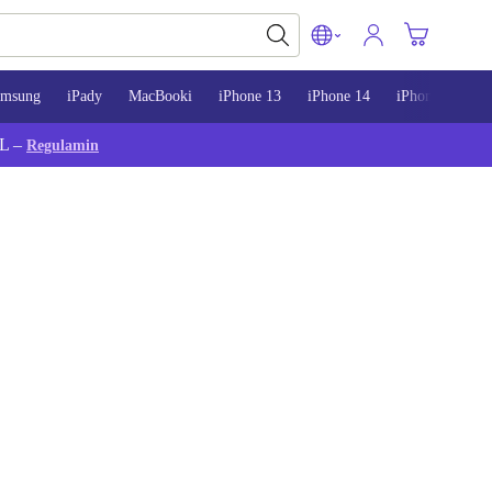
amsung
iPady
MacBooki
iPhone 13
iPhone 14
iPhone 15
L –
Regulamin