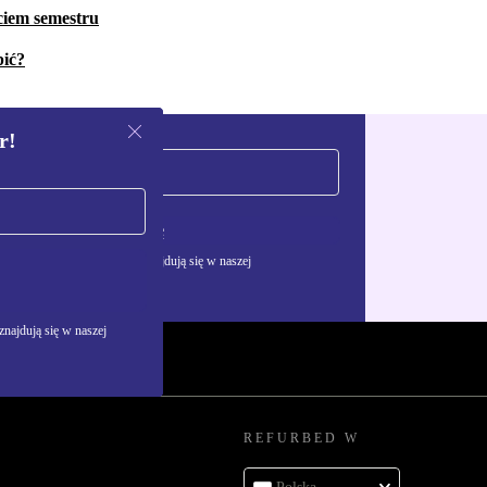
ciem semestru
pić?
r!
Zarejestruj się
żywania danych osobowych znajdują się w naszej
najdują się w naszej
REFURBED W