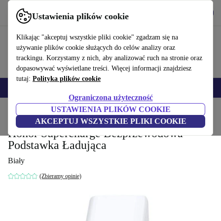
Pobierz aplikację
Pobierz
Ustawienia plików cookie
Korzystaj z refurbed szybko i łatwo
Klikając "akceptuj wszystkie pliki cookie" zgadzam się na
używanie plików cookie służących do celów analizy oraz
trackingu. Korzystamy z nich, aby analizować ruch na stronie oraz
dopasowywać wyświetlane treści. Więcej informacji znajdziesz
tutaj:
Polityka plików cookie
Smartfony
Laptopy
Tablety
Smartwatche
Akcesoria
Słuchawki
Ograniczona użyteczność
USTAWIENIA PLIKÓW COOKIE
Strona główna
Produkty
Akcesoria komputerowe
Akcesoria do smartfonów
AKCEPTUJ WSZYSTKIE PLIKI COOKIE
Honor Supercharge Bezprzewodowa
Podstawka Ładująca
Biały
(Zbieramy opinie)