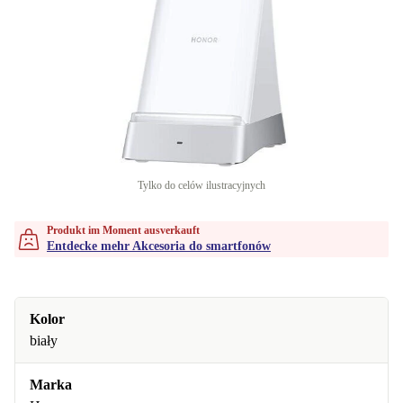
Tylko do celów ilustracyjnych
Produkt im Moment ausverkauft
Entdecke mehr Akcesoria do smartfonów
Kolor
biały
Marka