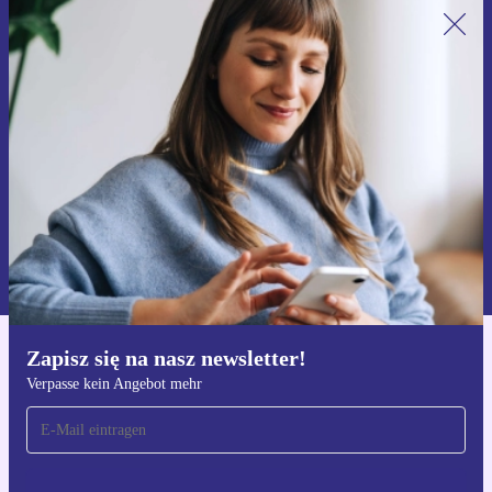
Zapisz się na nasz newsletter!
Nie przegap żadnej oferty.
Zarejestruj się
Informacje na temat używania danych osobowych znajdują się w
naszej
Polityce prywatności
Zapisz się na nasz newsletter!
Pobierz aplikację refurbed
Verpasse kein Angebot mehr
Dla iOS i Android