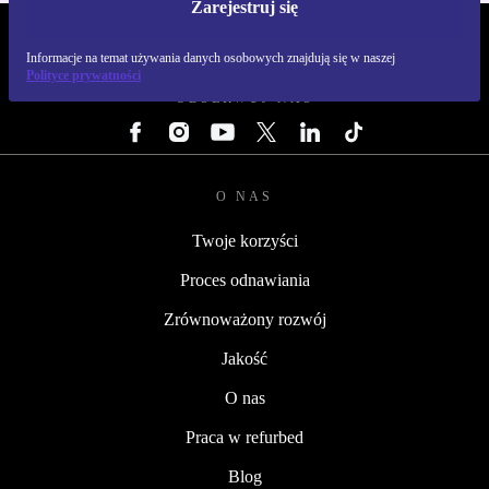
Zarejestruj się
REFURBED POLSKA - RETHINK NEW.
Informacje na temat używania danych osobowych znajdują się w naszej
Polityce prywatności
OBSERWUJ NAS
O NAS
Twoje korzyści
Proces odnawiania
Zrównoważony rozwój
Jakość
O nas
Praca w refurbed
Blog