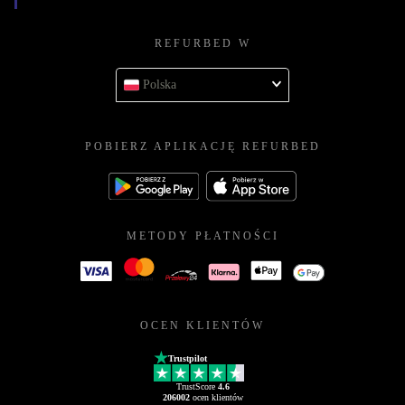
REFURBED W
Polska
POBIERZ APLIKACJĘ REFURBED
METODY PŁATNOŚCI
OCEN KLIENTÓW
Trustpilot
TrustScore
4.6
206002
ocen klientów