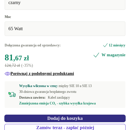
czarny
Moc
65 Watt
Dołączona gwarancja od sprzedawcy:
12 miesięcy
81
W magazynie
,67 zł
124,72 zł
(-35%)
Porównaj z podobnymi produktami
Wysyłka wliczona w cenę:
między
SIE 10 a
SIE 13
30-dniowa gwarancja bezpłatnego zwrotu
Dostawa zawiera:
Kabel zasilający
Zmniejszona emisja CO₂ - szybka wysyłka krajowa
Dodaj do koszyka
Zamów teraz - zapłać później