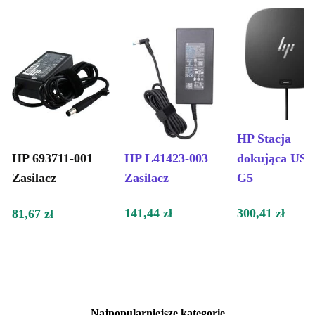
HP Stacja
HP 693711-001
HP L41423-003
dokująca US
Zasilacz
Zasilacz
G5
141,44 zł
300,41 zł
81,67 zł
Najpopularniejsze kategorie