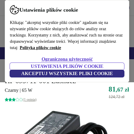
Pobierz aplikację
Pobierz
Ustawienia plików cookie
Korzystaj z refurbed szybko i łatwo
Klikając "akceptuj wszystkie pliki cookie" zgadzam się na
używanie plików cookie służących do celów analizy oraz
trackingu. Korzystamy z nich, aby analizować ruch na stronie oraz
dopasowywać wyświetlane treści. Więcej informacji znajdziesz
tutaj:
Polityka plików cookie
Smartfony
Laptopy
Tablety
Smartwatche
Akcesoria
Słuchawki
Ograniczona użyteczność
USTAWIENIA PLIKÓW COOKIE
Strona główna
Produkty
Akcesoria komputerowe
Akcesoria komputerowe
AKCEPTUJ WSZYSTKIE PLIKI COOKIE
HP 693711-001 Zasilacz
81
,67 zł
Czarny | 65 W
124,72 zł
(1 opinia)