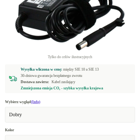
Tylko do celów ilustracyjnych
Wysyłka wliczona w cenę:
między
SIE 10 a
SIE 13
30-dniowa gwarancja bezpłatnego zwrotu
Dostawa zawiera:
Kabel zasilający
Zmniejszona emisja CO₂ - szybka wysyłka krajowa
Wybierz wygląd
(Info)
Dobry
Kolor