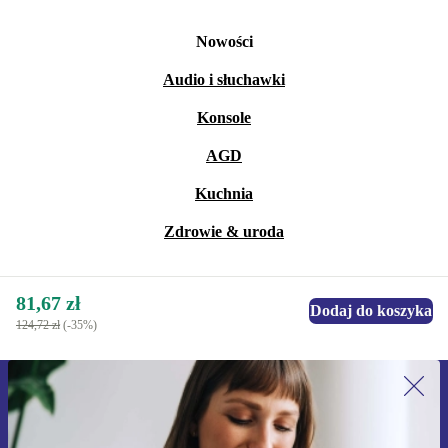
Nowości
Audio i słuchawki
Konsole
AGD
Kuchnia
Zdrowie & uroda
81,67 zł
Dodaj do koszyka
124,72 zł
(-35%)
Zapisz się na nasz newsletter!
Nie przegap żadnej oferty.