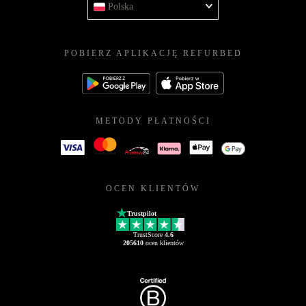
Polska
POBIERZ APLIKACJĘ REFURBED
METODY PŁATNOŚCI
OCEN KLIENTÓW
Trustpilot
TrustScore
4.6
205610
ocen klientów