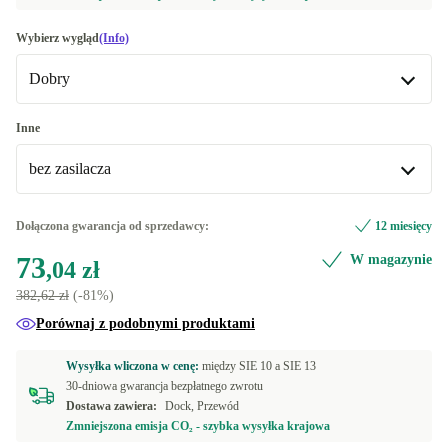
Wybierz wygląd
(Info)
Dobry
Dobry
Inne
bez zasilacza
Bardzo dobry
+17,41 zł
Doskonały
bez zasilacza
+232,20 zł
Dołączona gwarancja od sprzedawcy:
12 miesięcy
73
W magazynie
z 150W zasilacza
+369,95 zł
,04 zł
382,62 zł
(-81%)
z 200W zasilacza
+451,95 zł
Porównaj z podobnymi produktami
z 65W zasilacza
+338,73 zł
Wysyłka wliczona w cenę:
między
SIE 10 a
SIE 13
30-dniowa gwarancja bezpłatnego zwrotu
z 90W zasilacza
+338,73 zł
Dostawa zawiera:
Dock, Przewód
Zmniejszona emisja CO₂ - szybka wysyłka krajowa