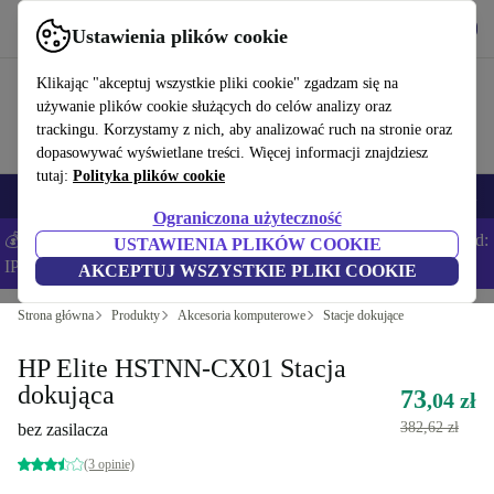
Pobierz aplikację
Pobierz
Ustawienia plików cookie
Korzystaj z refurbed szybko i łatwo
Klikając "akceptuj wszystkie pliki cookie" zgadzam się na
używanie plików cookie służących do celów analizy oraz
trackingu. Korzystamy z nich, aby analizować ruch na stronie oraz
dopasowywać wyświetlane treści. Więcej informacji znajdziesz
tutaj:
Polityka plików cookie
Smartfony
Laptopy
Tablety
Smartwatche
Akcesoria
Słuchawki
Ograniczona użyteczność
💰Zaoszczędź DODATKOWE 5% na wszystkich iPhone’ach – Kod:
USTAWIENIA PLIKÓW COOKIE
IPHONEDEAL –
Regulamin
AKCEPTUJ WSZYSTKIE PLIKI COOKIE
Strona główna
Produkty
Akcesoria komputerowe
Stacje dokujące
HP Elite HSTNN-CX01 Stacja
dokująca
73
,04 zł
382,62 zł
bez zasilacza
(3 opinie)