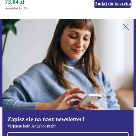
73,04 zł
Dodaj do koszyka
382,62 zł
(-81%)
Zapisz się na nasz newsletter!
Nie przegap żadnej oferty.
Zarejestruj się
Informacje na temat używania danych osobowych znajdują się w
naszej
Polityce prywatności
Zapisz się na nasz newsletter!
Pobierz aplikację refurbed
Verpasse kein Angebot mehr
Dla iOS i Android