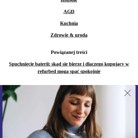
AGD
Kuchnia
Zdrowie & uroda
Powiązanej treści
Spuchnięcie baterii: skąd się bierze i dlaczego kupujący w
refurbed mogą spać spokojnie
Zapisz się na nasz newsletter!
Nie przegap żadnej oferty.