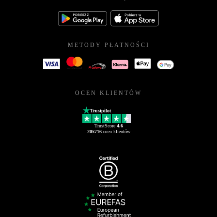
METODY PŁATNOŚCI
OCEN KLIENTÓW
Trustpilot
TrustScore
4.6
205716
ocen klientów