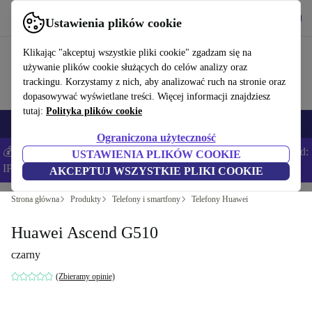
Pobierz aplikację
Pobierz
Ustawienia plików cookie
Korzystaj z refurbed szybko i łatwo
Klikając "akceptuj wszystkie pliki cookie" zgadzam się na
używanie plików cookie służących do celów analizy oraz
trackingu. Korzystamy z nich, aby analizować ruch na stronie oraz
dopasowywać wyświetlane treści. Więcej informacji znajdziesz
tutaj:
Polityka plików cookie
Smartfony
Laptopy
Tablety
Smartwatche
Akcesoria
Słuchawki
Ograniczona użyteczność
💰Zaoszczędź DODATKOWE 5% na wszystkich iPhone’ach – Kod:
USTAWIENIA PLIKÓW COOKIE
IPHONEDEAL –
Regulamin
AKCEPTUJ WSZYSTKIE PLIKI COOKIE
Strona główna
Produkty
Telefony i smartfony
Telefony Huawei
Huawei Ascend G510
czarny
(Zbieramy opinie)