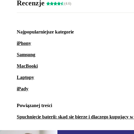
Recenzje
(4.6)
Najpopularniejsze kategorie
iPhony
Samsung
MacBooki
Laptopy
iPady
Powiązanej treści
Spuchnięcie baterii: skąd się bierze i dlaczego kupujący 