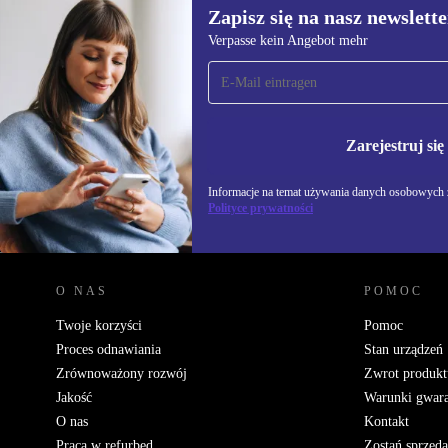
Zapisz się na nasz newslette
Verpasse kein Angebot mehr
Zapisz się na nasz
newsletter!
Nie przegap żadnej oferty.
Informacje na temat u
Polityce prywatności
Zarejestruj się
Informacje na temat używania danych osobowych z
Polityce prywatności
REFURBED POLSKA - RETHINK NEW.
O NAS
POMOC
Twoje korzyści
Pomoc
Proces odnawiania
Stan urządzeń
Zrównoważony rozwój
Zwrot produkt
Jakość
Warunki gwara
O nas
Kontakt
Praca w refurbed
Zostań sprzed