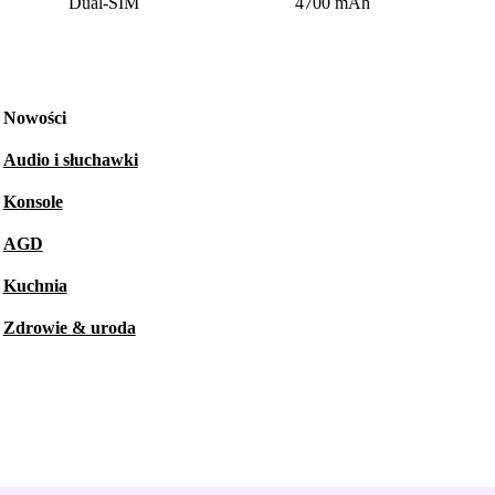
Dual-SIM
4700 mAh
Nowości
Audio i słuchawki
Konsole
AGD
Kuchnia
Zdrowie & uroda