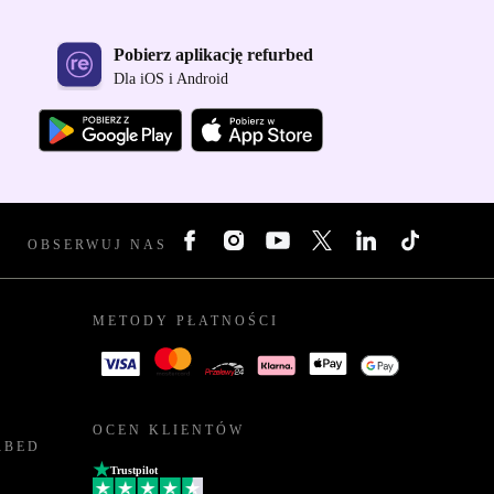
Pobierz aplikację refurbed
Dla iOS i Android
OBSERWUJ NAS
METODY PŁATNOŚCI
OCEN KLIENTÓW
RBED
Trustpilot