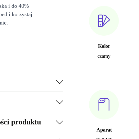
iska i do 40%
bed i korzystaj
nie.
Kolor
czarny
ości produktu
Aparat