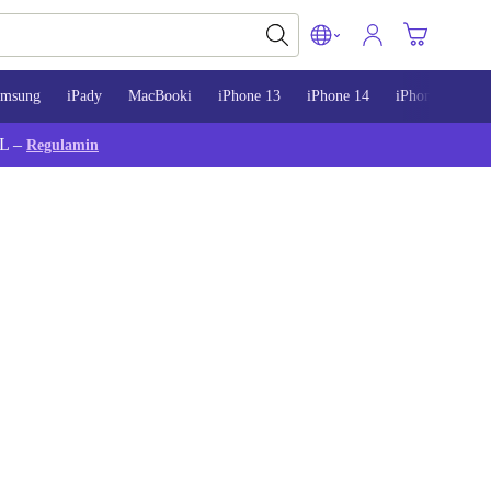
amsung
iPady
MacBooki
iPhone 13
iPhone 14
iPhone 15
L –
Regulamin