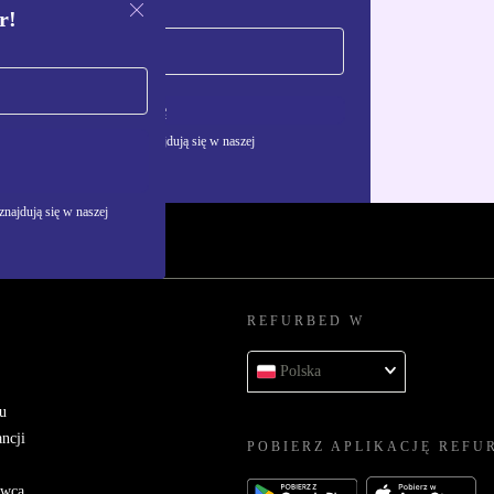
r!
Zarejestruj się
żywania danych osobowych znajdują się w naszej
najdują się w naszej
REFURBED W
Polska
u
ncji
POBIERZ APLIKACJĘ REFU
awcą