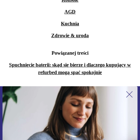
AGD
Kuchnia
Zdrowie & uroda
Powiązanej treści
Spuchnięcie baterii: skąd się bierze i dlaczego kupujący w
refurbed mogą spać spokojnie
Zapisz się na nasz newsletter!
Nie przegap żadnej oferty.