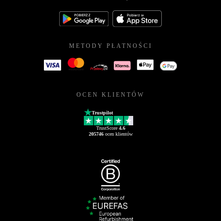
METODY PŁATNOŚCI
OCEN KLIENTÓW
Trustpilot
TrustScore
4.6
205746
ocen klientów