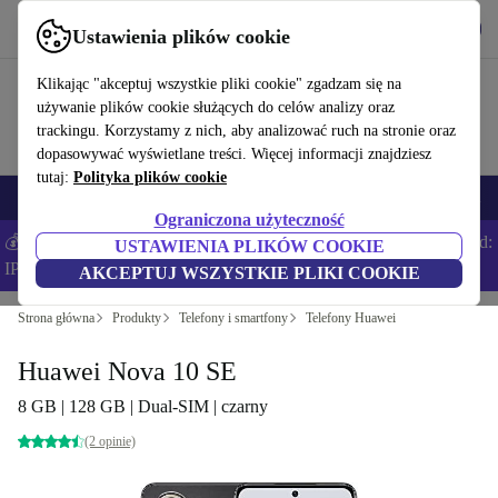
Pobierz aplikację
Pobierz
Ustawienia plików cookie
Korzystaj z refurbed szybko i łatwo
Klikając "akceptuj wszystkie pliki cookie" zgadzam się na
używanie plików cookie służących do celów analizy oraz
trackingu. Korzystamy z nich, aby analizować ruch na stronie oraz
dopasowywać wyświetlane treści. Więcej informacji znajdziesz
tutaj:
Polityka plików cookie
Smartfony
Laptopy
Tablety
Smartwatche
Akcesoria
Słuchawki
Ograniczona użyteczność
💰Zaoszczędź DODATKOWE 5% na wszystkich iPhone’ach – Kod:
USTAWIENIA PLIKÓW COOKIE
IPHONEDEAL –
Regulamin
AKCEPTUJ WSZYSTKIE PLIKI COOKIE
Strona główna
Produkty
Telefony i smartfony
Telefony Huawei
Huawei Nova 10 SE
8 GB | 128 GB | Dual-SIM | czarny
(2 opinie)