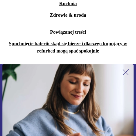
Kuchnia
Zdrowie & uroda
Powiązanej treści
Spuchnięcie baterii: skąd się bierze i dlaczego kupujący w
refurbed mogą spać spokojnie
Zapisz się na nasz newsletter!
Nie przegap żadnej oferty.
Zarejestruj się
Informacje na temat używania danych osobowych znajdują się w