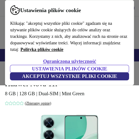
Pobierz aplikację
Pobierz
Ustawienia plików cookie
Korzystaj z refurbed szybko i łatwo
Klikając "akceptuj wszystkie pliki cookie" zgadzam się na
używanie plików cookie służących do celów analizy oraz
trackingu. Korzystamy z nich, aby analizować ruch na stronie oraz
dopasowywać wyświetlane treści. Więcej informacji znajdziesz
tutaj:
Polityka plików cookie
Smartfony
Laptopy
Tablety
Smartwatche
Akcesoria
Słuchawki
Ograniczona użyteczność
USTAWIENIA PLIKÓW COOKIE
Strona główna
Produkty
Telefony i smartfony
Telefony Huawei
AKCEPTUJ WSZYSTKIE PLIKI COOKIE
Huawei Nova 11i
8 GB | 128 GB | Dual-SIM | Mint Green
(Zbieramy opinie)