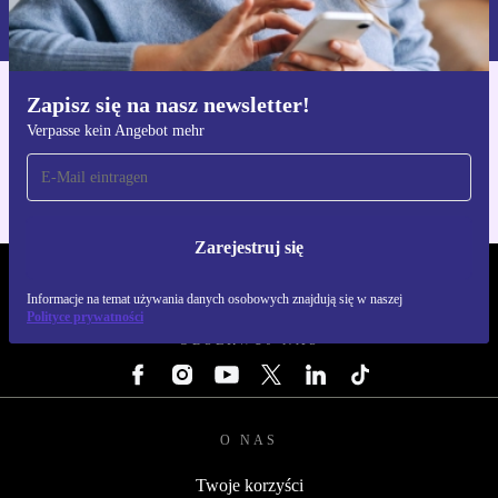
naszej
Polityce prywatności
Zapisz się na nasz newsletter!
Pobierz aplikację refurbed
Verpasse kein Angebot mehr
Dla iOS i Android
Zarejestruj się
REFURBED POLSKA - RETHINK NEW.
Informacje na temat używania danych osobowych znajdują się w naszej
Polityce prywatności
OBSERWUJ NAS
O NAS
Twoje korzyści