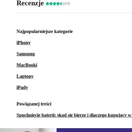
Recenzje
(4.6)
Najpopularniejsze kategorie
iPhony
Samsung
MacBooki
Laptopy
iPady
Powiązanej treści
Spuchnięcie baterii: skąd się bierze i dlaczego kupujący 