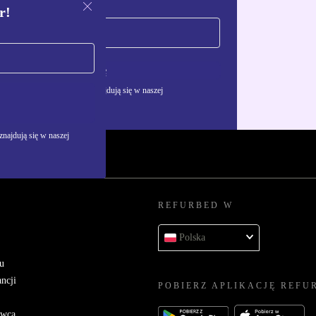
r!
Zarejestruj się
żywania danych osobowych znajdują się w naszej
najdują się w naszej
REFURBED W
Polska
u
ncji
POBIERZ APLIKACJĘ REFU
awcą