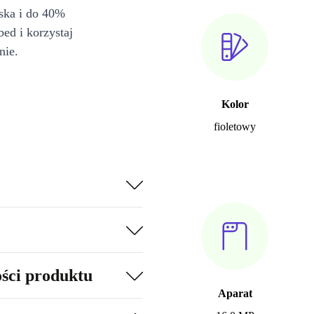
iska i do 40%
bed i korzystaj
nie.
Kolor
fioletowy
ości produktu
Aparat