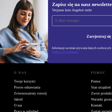
Zapisz się na nasz newslette
Verpasse kein Angebot mehr
Zapisz się na nasz
newsletter!
Nie przegap żadnej oferty.
Informacje na temat u
Polityce prywatności
Zarejestruj się
Informacje na temat używania danych osobowych z
Polityce prywatności
REFURBED POLSKA - RETHINK NEW.
O NAS
POMOC
Twoje korzyści
Pomoc
Proces odnawiania
Stan urządzeń
Zrównoważony rozwój
Zwrot produkt
Jakość
Warunki gwara
O nas
Kontakt
Praca w refurbed
Zostań sprzed