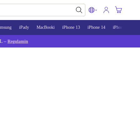
amsung
iPady
MacBooki
iPhone 13
iPhone 14
iPhone 15
L –
Regulamin