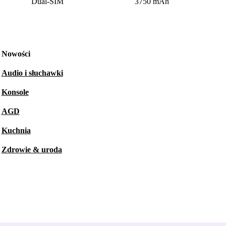
Dual-SIM
3750 mAh
Nowości
Audio i słuchawki
Konsole
AGD
Kuchnia
Zdrowie & uroda