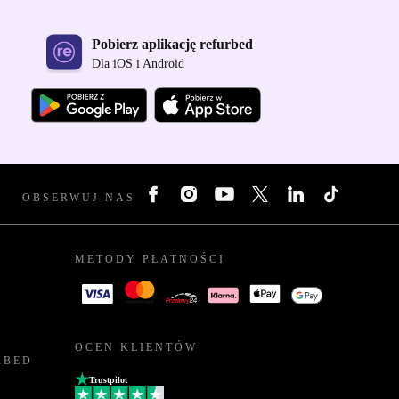
Pobierz aplikację refurbed
Dla iOS i Android
OBSERWUJ NAS
METODY PŁATNOŚCI
OCEN KLIENTÓW
RBED
Trustpilot