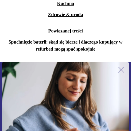
Kuchnia
Zdrowie & uroda
Powiązanej treści
Spuchnięcie baterii: skąd się bierze i dlaczego kupujący w
refurbed mogą spać spokojnie
Zapisz się na nasz newsletter!
Nie przegap żadnej oferty.
Zarejestruj się
Informacje na temat używania danych osobowych znajdują się w