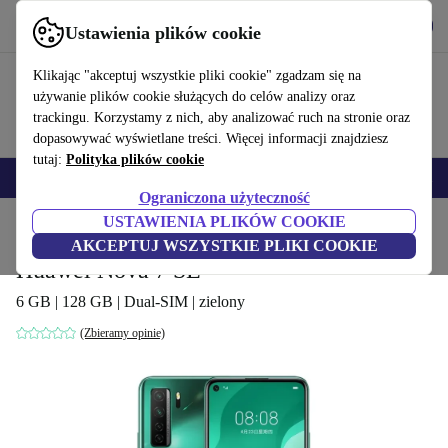
Pobierz aplikację
Pobierz
Ustawienia plików cookie
Korzystaj z refurbed szybko i łatwo
Klikając "akceptuj wszystkie pliki cookie" zgadzam się na
używanie plików cookie służących do celów analizy oraz
trackingu. Korzystamy z nich, aby analizować ruch na stronie oraz
dopasowywać wyświetlane treści. Więcej informacji znajdziesz
tutaj:
Polityka plików cookie
Smartfony
Laptopy
Tablety
Smartwatche
Akcesoria
Słuchawki
Ograniczona użyteczność
USTAWIENIA PLIKÓW COOKIE
Strona główna
Produkty
Telefony i smartfony
Telefony Huawei
AKCEPTUJ WSZYSTKIE PLIKI COOKIE
Huawei Nova 7 SE
6 GB | 128 GB | Dual-SIM | zielony
(Zbieramy opinie)