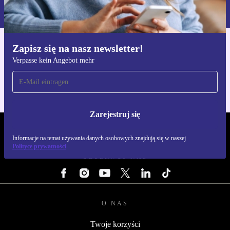
naszej
Polityce prywatności
Zapisz się na nasz newsletter!
Pobierz aplikację refurbed
Verpasse kein Angebot mehr
Dla iOS i Android
Zarejestruj się
REFURBED POLSKA - RETHINK NEW.
Informacje na temat używania danych osobowych znajdują się w naszej
Polityce prywatności
OBSERWUJ NAS
O NAS
Twoje korzyści