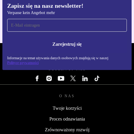
Zapisz się na nasz newsletter!
Pobierz aplikację refurbed
Verpasse kein Angebot mehr
Dla iOS i Android
Zarejestruj się
REFURBED POLSKA - RETHINK NEW.
Informacje na temat używania danych osobowych znajdują się w naszej
Polityce prywatności
OBSERWUJ NAS
O NAS
Twoje korzyści
Proces odnawiania
Zrównoważony rozwój