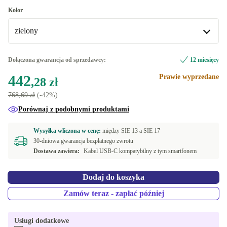
Dobry
Kolor
zielony
Doskonały
+133,13 zł
zielony
Dołączona gwarancja od sprzedawcy:
12 miesięcy
Dostępne w innych wariantach
442
Prawie wyprzedane
,28 zł
czarny
+13,43 zł
768,69 zł
(-42%)
Porównaj z podobnymi produktami
Wysyłka wliczona w cenę:
między
SIE 13 a
SIE 17
30-dniowa gwarancja bezpłatnego zwrotu
Dostawa zawiera:
Kabel USB-C kompatybilny z tym smartfonem
Dodaj do koszyka
Zamów teraz - zapłać później
Usługi dodatkowe