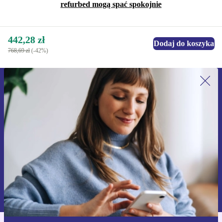
refurbed mogą spać spokojnie
442,28 zł
Dodaj do koszyka
768,69 zł
(-42%)
Zapisz się na nasz newsletter!
Nie przegap żadnej oferty.
Zarejestruj się
Informacje na temat używania danych osobowych znajdują się w
naszej
Polityce prywatności