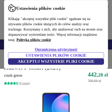
Pobierz aplikację
Pobierz
Ustawienia plików cookie
Korzystaj z refurbed szybko i łatwo
Klikając "akceptuj wszystkie pliki cookie" zgadzam się na
używanie plików cookie służących do celów analizy oraz
trackingu. Korzystamy z nich, aby analizować ruch na stronie oraz
dopasowywać wyświetlane treści. Więcej informacji znajdziesz
tutaj:
Polityka plików cookie
Smartfony
Laptopy
Tablety
Smartwatche
Akcesoria
Słuchawki
Ograniczona użyteczność
USTAWIENIA PLIKÓW COOKIE
Strona główna
Produkty
Telefony i smartfony
Telefony Huawei
AKCEPTUJ WSZYSTKIE PLIKI COOKIE
Huawei P Smart (2021)
442
,28 zł
crush green
768,69 zł
(8 opinii)