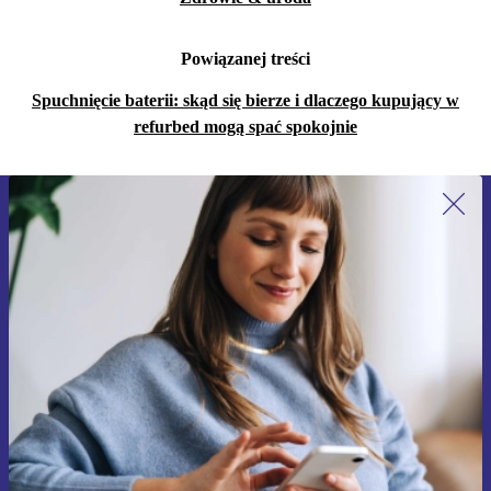
Powiązanej treści
Spuchnięcie baterii: skąd się bierze i dlaczego kupujący w
refurbed mogą spać spokojnie
Zapisz się na nasz newsletter!
Nie przegap żadnej oferty.
Zarejestruj się
Informacje na temat używania danych osobowych znajdują się w
naszej
Polityce prywatności