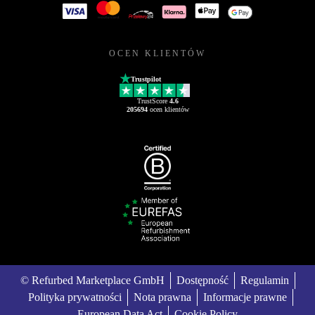
OCEN KLIENTÓW
Trustpilot
TrustScore
4.6
205694
ocen klientów
© Refurbed Marketplace GmbH
Dostępność
Regulamin
Polityka prywatności
Nota prawna
Informacje prawne
European Data Act
Cookie Policy