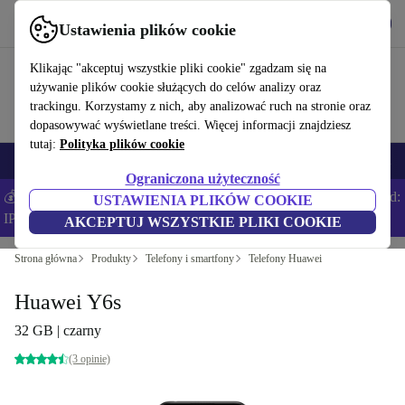
Pobierz aplikację
Pobierz
Ustawienia plików cookie
Korzystaj z refurbed szybko i łatwo
Klikając "akceptuj wszystkie pliki cookie" zgadzam się na
używanie plików cookie służących do celów analizy oraz
trackingu. Korzystamy z nich, aby analizować ruch na stronie oraz
dopasowywać wyświetlane treści. Więcej informacji znajdziesz
tutaj:
Polityka plików cookie
Smartfony
Laptopy
Tablety
Smartwatche
Akcesoria
Słuchawki
Ograniczona użyteczność
💰Zaoszczędź DODATKOWE 5% na wszystkich iPhone’ach – Kod:
USTAWIENIA PLIKÓW COOKIE
IPHONEDEAL –
Regulamin
AKCEPTUJ WSZYSTKIE PLIKI COOKIE
Strona główna
Produkty
Telefony i smartfony
Telefony Huawei
Huawei Y6s
32 GB | czarny
(3 opinie)