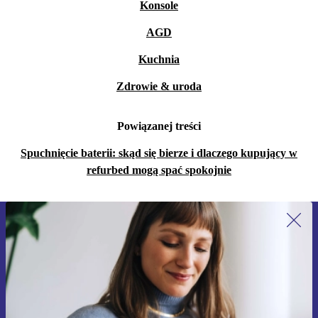
Konsole
AGD
Kuchnia
Zdrowie & uroda
Powiązanej treści
Spuchnięcie baterii: skąd się bierze i dlaczego kupujący w
refurbed mogą spać spokojnie
Zapisz się na nasz newsletter!
Nie przegap żadnej oferty.