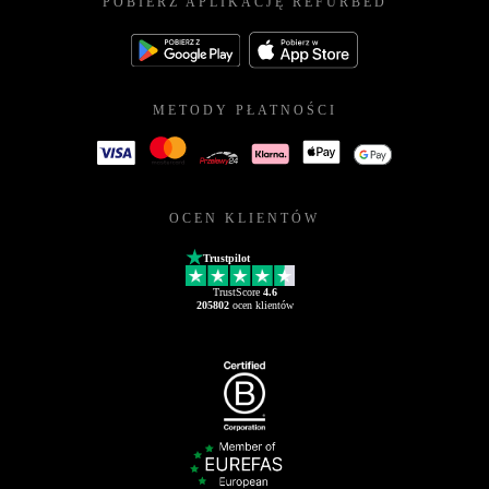
POBIERZ APLIKACJĘ REFURBED
METODY PŁATNOŚCI
OCEN KLIENTÓW
Trustpilot
TrustScore
4.6
205802
ocen klientów