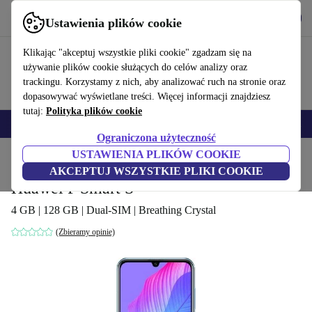
Pobierz aplikację
Pobierz
Ustawienia plików cookie
Korzystaj z refurbed szybko i łatwo
Klikając "akceptuj wszystkie pliki cookie" zgadzam się na
używanie plików cookie służących do celów analizy oraz
trackingu. Korzystamy z nich, aby analizować ruch na stronie oraz
dopasowywać wyświetlane treści. Więcej informacji znajdziesz
tutaj:
Polityka plików cookie
Smartfony
Laptopy
Tablety
Smartwatche
Akcesoria
Słuchawki
Ograniczona użyteczność
USTAWIENIA PLIKÓW COOKIE
Strona główna
Produkty
Telefony i smartfony
Telefony Huawei
AKCEPTUJ WSZYSTKIE PLIKI COOKIE
Huawei P Smart S
4 GB | 128 GB | Dual-SIM | Breathing Crystal
(Zbieramy opinie)