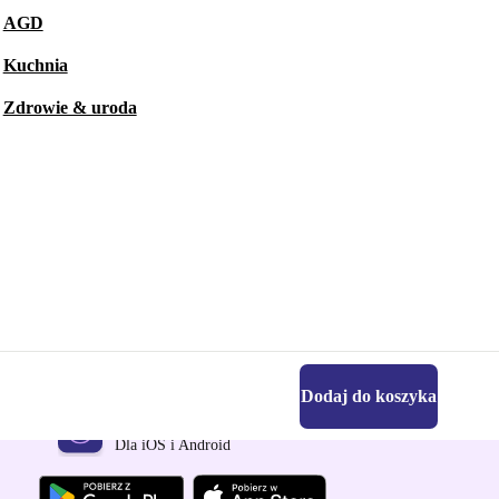
AGD
Kuchnia
Zdrowie & uroda
Dodaj do koszyka
Pobierz aplikację refurbed
Dla iOS i Android