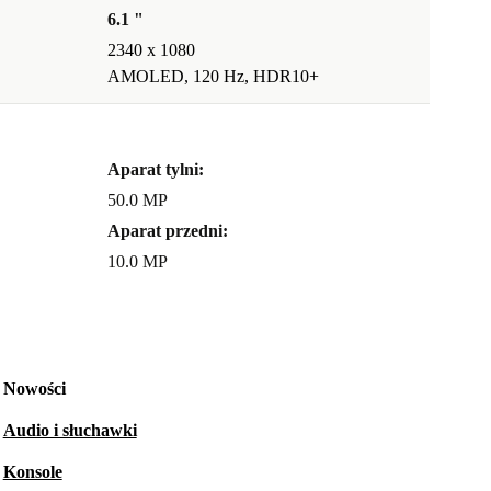
6.1 "
2340 x 1080
AMOLED, 120 Hz, HDR10+
Aparat tylni:
50.0 MP
Aparat przedni:
10.0 MP
Nowości
Audio i słuchawki
Konsole