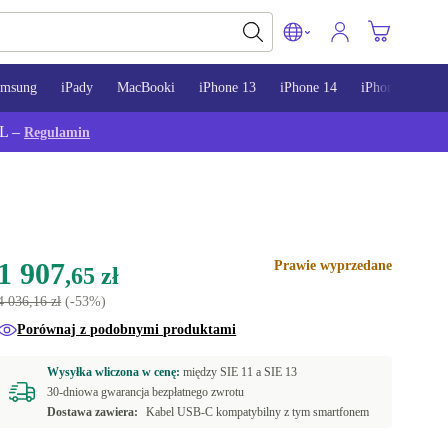
amsung
iPady
MacBooki
iPhone 13
iPhone 14
iPhone 15
L –
Regulamin
1 907
Prawie wyprzedane
,65 zł
4 036,16 zł
(-53%)
Porównaj z podobnymi produktami
Wysyłka wliczona w cenę:
między
SIE 11 a
SIE 13
30-dniowa gwarancja bezpłatnego zwrotu
Dostawa zawiera:
Kabel USB-C kompatybilny z tym smartfonem