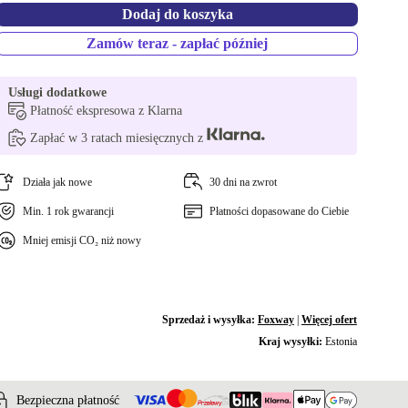
Dodaj do koszyka
Zamów teraz - zapłać później
Usługi dodatkowe
Płatność ekspresowa z Klarna
Zapłać w 3 ratach miesięcznych z
Działa jak nowe
30 dni na zwrot
Min. 1 rok gwarancji
Płatności dopasowane do Ciebie
Mniej emisji CO₂ niż nowy
Sprzedaż i wysyłka:
Foxway
|
Więcej ofert
Kraj wysyłki:
Estonia
Bezpieczna płatność