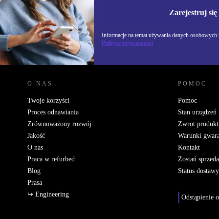
Informacje na temat u
Polityce prywatności
Zarejestruj się
Informacje na temat używania danych osobowych z
Polityce prywatności
REFURBED POLSKA - RETHINK NEW.
O NAS
POMOC
Twoje korzyści
Pomoc
Proces odnawiania
Stan urządzeń
Zrównoważony rozwój
Zwrot produkt
Jakość
Warunki gwara
O nas
Kontakt
Praca w refurbed
Zostań sprzed
Blog
Status dostawy
Prasa
↪ Engineering
Odstąpienie