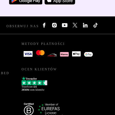
OBSERWUJ NAS
METODY PŁATNOŚCI
OCEN KLIENTÓW
RBED
Trustpilot
TrustScore
4.6
205694
ocen klientów