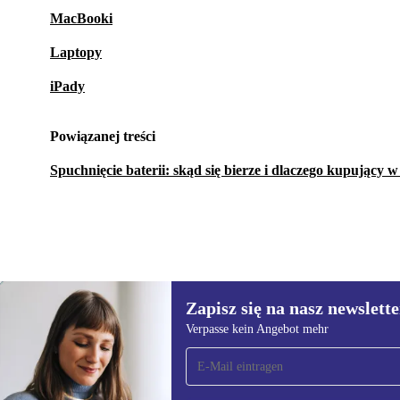
MacBooki
Laptopy
iPady
Powiązanej treści
Spuchnięcie baterii: skąd się bierze i dlaczego kupujący 
Zapisz się na nasz newslette
1 907,65 zł
4 036,16 zł
(-53%)
Verpasse kein Angebot mehr
Zapisz się na nasz
newsletter!
Nie przegap żadnej oferty.