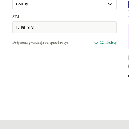
Dostępne w innych wariantach
czarny
256 GB
+457,09 zł
czarny
SIM
Dostępne w innych wariantach
Dual-SIM
biały
+457,09 zł
Dołączona gwarancja od sprzedawcy:
12 miesięcy