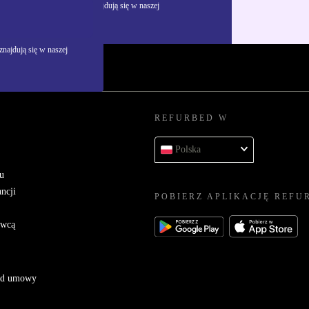
żywania danych osobowych znajdują się w naszej
najdują się w naszej
REFURBED W
Polska
u
ncji
POBIERZ APLIKACJĘ REFU
awcą
 od umowy