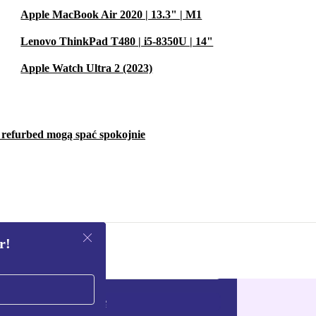
Apple MacBook Air 2020 | 13.3" | M1
Lenovo ThinkPad T480 | i5-8350U | 14"
Apple Watch Ultra 2 (2023)
w refurbed mogą spać spokojnie
r!
Zarejestruj się