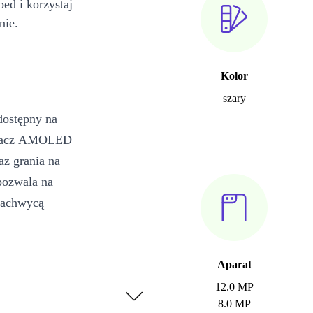
bed i korzystaj
nie.
Kolor
szary
dostępny na
etlacz AMOLED
az grania na
pozwala na
 zachwycą
Aparat
12.0 MP
8.0 MP