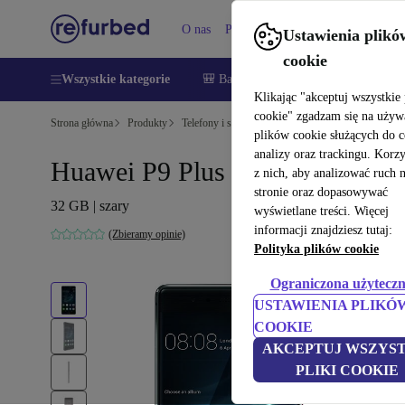
O nas
Pomoc
Ustawienia plikó
cookie
Wszystkie kategorie
🎒 Back to school
Smartfony
Lapt
Klikając "akceptuj wszystkie 
cookie" zgadzam się na używ
Strona główna
Produkty
Telefony i smartfony
Telefony Huawei
plików cookie służących do 
analizy oraz trackingu. Korz
Huawei P9 Plus
z nich, aby analizować ruch 
stronie oraz dopasowywać
32 GB | szary
wyświetlane treści. Więcej
informacji znajdziesz tutaj:
(Zbieramy opinie)
Polityka plików cookie
Ograniczona użyteczn
USTAWIENIA PLIKÓ
COOKIE
AKCEPTUJ WSZYST
PLIKI COOKIE