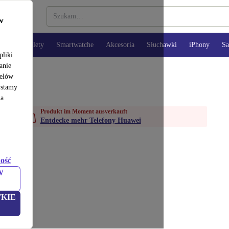
w
opy
Tablety
Smartwatche
Akcesoria
Słuchawki
iPhony
S
pliki
anie
celów
ystamy
na
Produkt im Moment ausverkauft
Entdecke mehr Telefony Huawei
ość
W
KIE