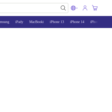
amsung
iPady
MacBooki
iPhone 13
iPhone 14
iPhone 15