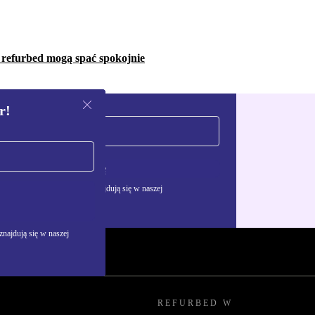
w refurbed mogą spać spokojnie
r!
Zarejestruj się
żywania danych osobowych znajdują się w naszej
najdują się w naszej
REFURBED W