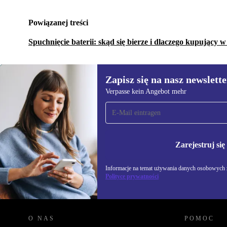
Powiązanej treści
Spuchnięcie baterii: skąd się bierze i dlaczego kupujący 
Zapisz się na nasz newslette
Verpasse kein Angebot mehr
Zapisz się na nasz
newsletter!
Nie przegap żadnej oferty.
Informacje na temat u
Polityce prywatności
Zarejestruj się
Informacje na temat używania danych osobowych z
Polityce prywatności
REFURBED POLSKA - RETHINK NEW.
O NAS
POMOC