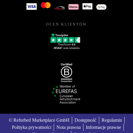
OCEN KLIENTÓW
Trustpilot
TrustScore
4.6
205847
ocen klientów
© Refurbed Marketplace GmbH
Dostępność
Regulamin
Polityka prywatności
Nota prawna
Informacje prawne