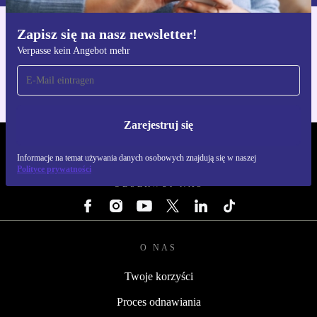
Zapisz się na nasz newsletter!
Pobierz aplikację refurbed
Verpasse kein Angebot mehr
Dla iOS i Android
Zarejestruj się
REFURBED POLSKA - RETHINK NEW.
Informacje na temat używania danych osobowych znajdują się w naszej
Polityce prywatności
OBSERWUJ NAS
O NAS
Twoje korzyści
Proces odnawiania