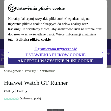
Pobierz aplikację
Pobierz
Ustawienia plików cookie
Korzystaj z refurbed szybko i łatwo
Klikając "akceptuj wszystkie pliki cookie" zgadzam się na
używanie plików cookie służących do celów analizy oraz
trackingu. Korzystamy z nich, aby analizować ruch na stronie oraz
dopasowywać wyświetlane treści. Więcej informacji znajdziesz
tutaj:
Polityka plików cookie
Smartfony
Laptopy
Tablety
Smartwatche
Akcesoria
Słuchawki
Ograniczona użyteczność
💰Zaoszczędź DODATKOWE 5% na wszystkich iPhone’ach – Kod:
USTAWIENIA PLIKÓW COOKIE
IPHONEDEAL –
Regulamin
AKCEPTUJ WSZYSTKIE PLIKI COOKIE
Strona główna
Produkty
Smartwatche
Huawei Watch GT Runner
czarny | czarny
(Zbieramy opinie)