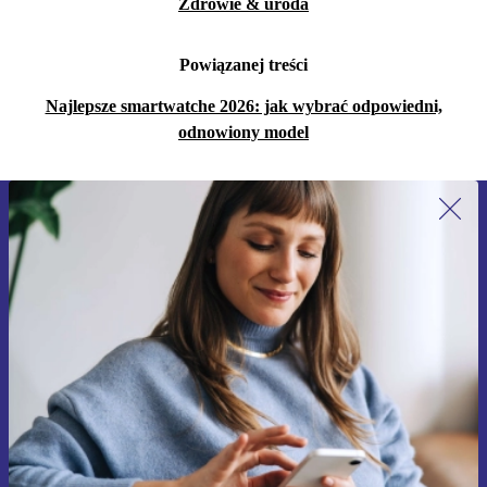
Zdrowie & uroda
Powiązanej treści
Najlepsze smartwatche 2026: jak wybrać odpowiedni,
odnowiony model
Zapisz się na nasz newsletter!
Nie przegap żadnej oferty.
Zarejestruj się
Informacje na temat używania danych osobowych znajdują się w
naszej
Polityce prywatności