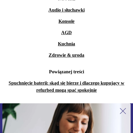
Audio i słuchawki
Konsole
AGD
Kuchnia
Zdrowie & uroda
Powiązanej treści
Spuchnięcie baterii: skąd się bierze i dlaczego kupujący w
refurbed mogą spać spokojnie
Zapisz się na nasz newsletter!
Nie przegap żadnej oferty.