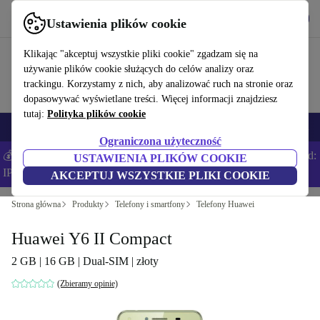
Pobierz aplikację
Pobierz
Ustawienia plików cookie
Korzystaj z refurbed szybko i łatwo
Klikając "akceptuj wszystkie pliki cookie" zgadzam się na
używanie plików cookie służących do celów analizy oraz
trackingu. Korzystamy z nich, aby analizować ruch na stronie oraz
dopasowywać wyświetlane treści. Więcej informacji znajdziesz
tutaj:
Polityka plików cookie
Smartfony
Laptopy
Tablety
Smartwatche
Akcesoria
Słuchawki
Ograniczona użyteczność
💰Zaoszczędź DODATKOWE 5% na wszystkich iPhone’ach – Kod:
USTAWIENIA PLIKÓW COOKIE
IPHONEDEAL –
Regulamin
AKCEPTUJ WSZYSTKIE PLIKI COOKIE
Strona główna
Produkty
Telefony i smartfony
Telefony Huawei
Huawei Y6 II Compact
2 GB | 16 GB | Dual-SIM | złoty
(Zbieramy opinie)