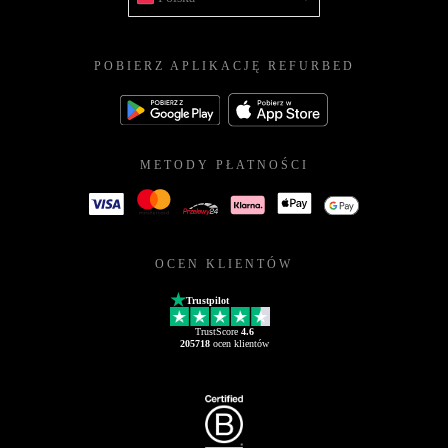
POBIERZ APLIKACJĘ REFURBED
METODY PŁATNOŚCI
OCEN KLIENTÓW
Trustpilot
TrustScore
4.6
205718
ocen klientów