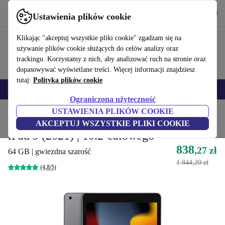
Pobierz aplikację
Pobierz
Ustawienia plików cookie
Korzystaj z refurbed szybko i łatwo
Klikając "akceptuj wszystkie pliki cookie" zgadzam się na
używanie plików cookie służących do celów analizy oraz
trackingu. Korzystamy z nich, aby analizować ruch na stronie oraz
dopasowywać wyświetlane treści. Więcej informacji znajdziesz
tutaj:
Polityka plików cookie
Smartfony
Laptopy
Tablety
Smartwatche
Akcesoria
Słuchawki
Ograniczona użyteczność
USTAWIENIA PLIKÓW COOKIE
Strona główna
Produkty
Tablety
iPady
AKCEPTUJ WSZYSTKIE PLIKI COOKIE
iPad 9 (2021) | 10.2-calowego
838
,27 zł
64 GB | gwiezdna szarość
1 844,20 zł
(4,8/5)