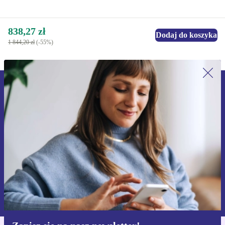
838,27 zł
Dodaj do koszyka
1 844,20 zł
(-55%)
Zapisz się na nasz newsletter!
Nie przegap żadnej oferty.
Zarejestruj się
Informacje na temat używania danych osobowych znajdują się w
naszej
Polityce prywatności