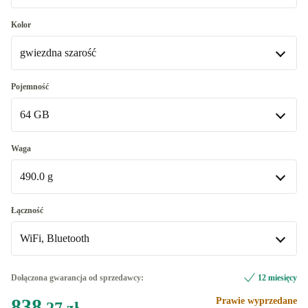
Bardzo dobry
Kolor
gwiezdna szarość
Doskonały
+107,47 zł
Premium
gwiezdna szarość
+662,03 zł
Pojemność
64 GB
srebrny
+106,67 zł
64 GB
Waga
Dostępne w innych wariantach
490.0 g
256 GB
+783,25 zł
490.0 g
Łączność
Dostępne w innych wariantach
WiFi, Bluetooth
495.0 g
+159,06 zł
WiFi, Bluetooth
Dołączona gwarancja od sprzedawcy:
12 miesięcy
Dostępne w innych wariantach
838
Prawie wyprzedane