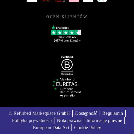
OCEN KLIENTÓW
Trustpilot
TrustScore
4.6
205746
ocen klientów
© Refurbed Marketplace GmbH
Dostępność
Regulamin
Polityka prywatności
Nota prawna
Informacje prawne
European Data Act
Cookie Policy