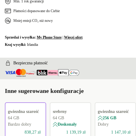
Min. 1 rok gwarancji
Płatności dopasowane do Ciebie
Mniej emisji CO₂ niż nowy
Sprzedaż i wysyłka:
My Phone Store
|
Więcej ofert
Kraj wysyłki:
Irlandia
Bezpieczna płatność
Inne sugerowane konfiguracje
gwiezdna szarość
srebrny
gwiezdna szarość
64 GB
64 GB
256 GB
Bardzo dobry
Doskonały
Dobry
838,27 zł
1 139,19 zł
1 147,10 zł