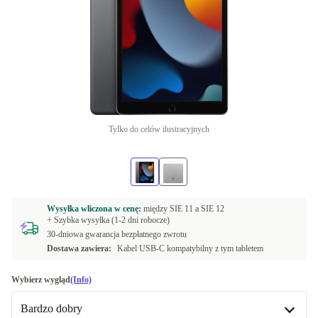
Tylko do celów ilustracyjnych
Wysyłka wliczona w cenę:
między
SIE 11 a
SIE 12
+ Szybka wysyłka (1-2 dni robocze)
30-dniowa gwarancja bezpłatnego zwrotu
Dostawa zawiera:
Kabel USB-C kompatybilny z tym tabletem
Wybierz wygląd
(Info)
Bardzo dobry