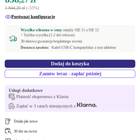
,27 zł
WiFi, Bluetooth, Dane mobilne (4G)
+159,06 zł
1 844,20 zł
(-55%)
Porównaj konfiguracje
Wysyłka wliczona w cenę:
między
SIE 11 a
SIE 12
+ Szybka wysyłka (1-2 dni robocze)
30-dniowa gwarancja bezpłatnego zwrotu
Dostawa zawiera:
Kabel USB-C kompatybilny z tym tabletem
Dodaj do koszyka
Zamów teraz - zapłać później
Usługi dodatkowe
Płatność ekspresowa z Klarna
Zapłać w 3 ratach miesięcznych z
Działa jak nowe
30 dni na zwrot