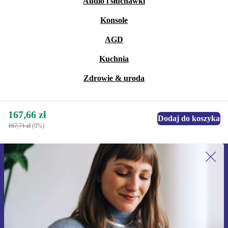
Audio i słuchawki
Konsole
AGD
Kuchnia
Zdrowie & uroda
167,66 zł
Dodaj do koszyka
167,71 zł
(0%)
Zapisz się na nasz newsletter!
Nie przegap żadnej oferty.