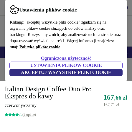
Pobierz aplikację
Pobierz
Ustawienia plików cookie
Korzystaj z refurbed szybko i łatwo
Klikając "akceptuj wszystkie pliki cookie" zgadzam się na
używanie plików cookie służących do celów analizy oraz
trackingu. Korzystamy z nich, aby analizować ruch na stronie oraz
dopasowywać wyświetlane treści. Więcej informacji znajdziesz
tutaj:
Polityka plików cookie
Smartfony
Laptopy
Tablety
Smartwatche
Akcesoria
Słuchawki
Ograniczona użyteczność
USTAWIENIA PLIKÓW COOKIE
Strona główna
Produkty
Kuchnia
Napoje
Kawa
AKCEPTUJ WSZYSTKIE PLIKI COOKIE
Direkt vom Hersteller
Italian Design Coffee Duo Pro
Ekspres do kawy
167
,66 zł
167,71 zł
czerwony/czarny
(2 opinie)