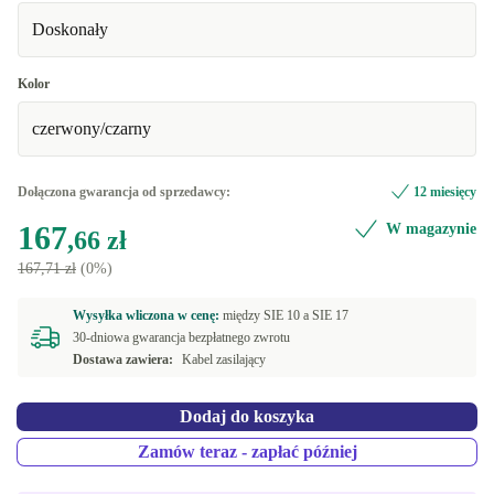
Doskonały
Kolor
czerwony/czarny
Dołączona gwarancja od sprzedawcy:
12 miesięcy
167
W magazynie
,66 zł
167,71 zł
(0%)
Wysyłka wliczona w cenę:
między
SIE 10 a
SIE 17
30-dniowa gwarancja bezpłatnego zwrotu
Dostawa zawiera:
Kabel zasilający
Dodaj do koszyka
Zamów teraz - zapłać później