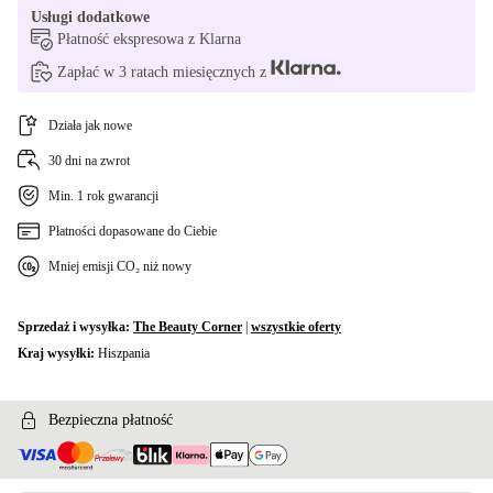
Usługi dodatkowe
Płatność ekspresowa z Klarna
Zapłać w 3 ratach miesięcznych z
Działa jak nowe
30 dni na zwrot
Min. 1 rok gwarancji
Płatności dopasowane do Ciebie
Mniej emisji CO₂ niż nowy
Sprzedaż i wysyłka:
The Beauty Corner
|
wszystkie oferty
Kraj wysyłki:
Hiszpania
Bezpieczna płatność