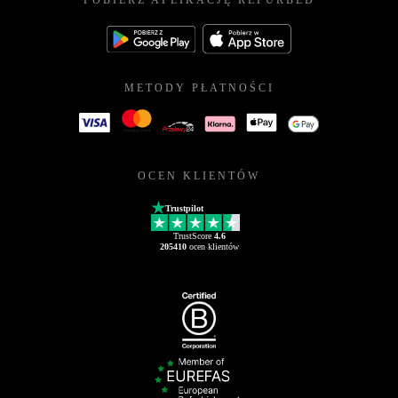
POBIERZ APLIKACJĘ REFURBED
METODY PŁATNOŚCI
OCEN KLIENTÓW
Trustpilot
TrustScore
4.6
205410
ocen klientów