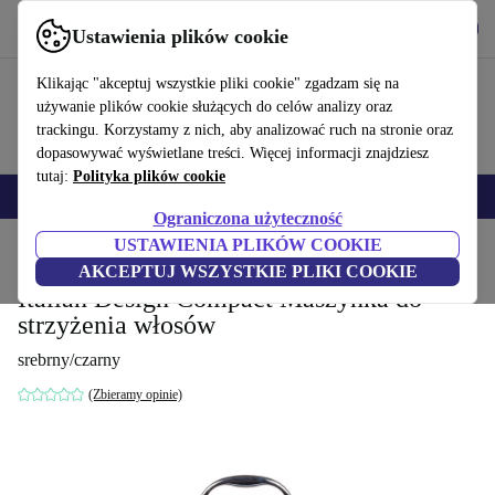
Pobierz aplikację
Pobierz
Ustawienia plików cookie
Korzystaj z refurbed szybko i łatwo
Klikając "akceptuj wszystkie pliki cookie" zgadzam się na
używanie plików cookie służących do celów analizy oraz
trackingu. Korzystamy z nich, aby analizować ruch na stronie oraz
dopasowywać wyświetlane treści. Więcej informacji znajdziesz
tutaj:
Polityka plików cookie
Smartfony
Laptopy
Tablety
Smartwatche
Akcesoria
Słuchawki
Ograniczona użyteczność
USTAWIENIA PLIKÓW COOKIE
Strona główna
Produkty
Zdrowie & uroda
Uroda i pielęgnacja
AKCEPTUJ WSZYSTKIE PLIKI COOKIE
Italian Design Compact Maszynka do
strzyżenia włosów
srebrny/czarny
(Zbieramy opinie)