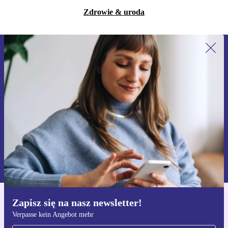
Zdrowie & uroda
Zapisz się na nasz newsletter!
Nie przegap żadnej oferty.
Zarejestruj się
Informacje na temat używania danych osobowych znajdują się w
naszej
Polityce prywatności
Zapisz się na nasz newsletter!
Pobierz aplikację refurbed
Verpasse kein Angebot mehr
Dla iOS i Android