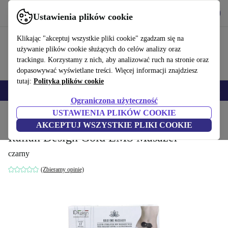
Pobierz aplikację
Pobierz
Ustawienia plików cookie
Korzystaj z refurbed szybko i łatwo
Klikając "akceptuj wszystkie pliki cookie" zgadzam się na
używanie plików cookie służących do celów analizy oraz
trackingu. Korzystamy z nich, aby analizować ruch na stronie oraz
dopasowywać wyświetlane treści. Więcej informacji znajdziesz
tutaj:
Polityka plików cookie
Smartfony
Laptopy
Tablety
Smartwatche
Akcesoria
Słuchawki
Ograniczona użyteczność
USTAWIENIA PLIKÓW COOKIE
Strona główna
Produkty
Zdrowie & uroda
Uroda i pielęgnacja
AKCEPTUJ WSZYSTKIE PLIKI COOKIE
Italian Design Gold EMS Masażer
czarny
(Zbieramy opinie)