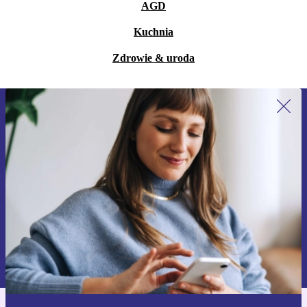
AGD
Kuchnia
Zdrowie & uroda
Zapisz się na nasz newsletter!
Nie przegap żadnej oferty.
Zarejestruj się
Informacje na temat używania danych osobowych znajdują się w
naszej
Polityce prywatności