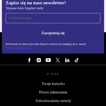
Zapisz się na nasz newsletter!
Pobierz aplikację refurbed
Verpasse kein Angebot mehr
Dla iOS i Android
Zarejestruj się
REFURBED POLSKA - RETHINK NEW.
Informacje na temat używania danych osobowych znajdują się w naszej
Polityce prywatności
OBSERWUJ NAS
O NAS
Twoje korzyści
Proces odnawiania
Zrównoważony rozwój