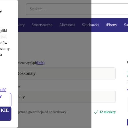
w
opy
Tablety
Smartwatche
Akcesoria
Słuchawki
iPhony
S
pliki
anie
celów
ystamy
na
Wybierz wygląd
(Info)
Doskonały
Kolor
ość
W
biały
KIE
Dołączona gwarancja od sprzedawcy:
12 miesięcy