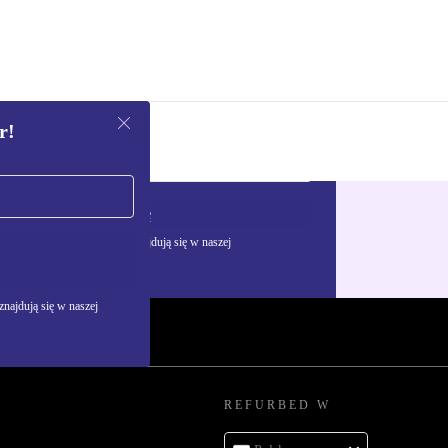
r!
Zarejestruj się
żywania danych osobowych znajdują się w naszej
najdują się w naszej
REFURBED W