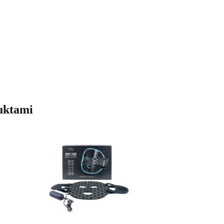
duktami