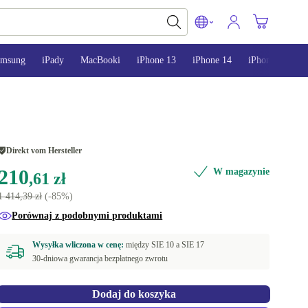
amsung
iPady
MacBooki
iPhone 13
iPhone 14
iPhone 15
Direkt vom Hersteller
210
W magazynie
,61 zł
1 414,39 zł
(-85%)
Porównaj z podobnymi produktami
Wysyłka wliczona w cenę:
między
SIE 10 a
SIE 17
30-dniowa gwarancja bezpłatnego zwrotu
Dodaj do koszyka