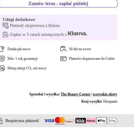
Zamów teraz - zapłać później
Usługi dodatkowe
Płatność ekspresowa z Klarna
Zapłać w 3 ratach miesięcznych z
Działa jak nowe
30 dni na zwrot
Min. 1 rok gwarancji
Płatności dopasowane do Ciebie
Mniej emisji CO₂ niż nowy
Sprzedaż i wysyłka:
The Beauty Corner
|
wszystkie oferty
Kraj wysyłki:
Hiszpania
Bezpieczna płatność