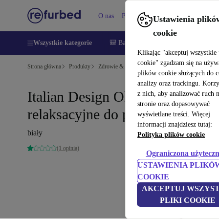
O nas
Pomoc
Ustawienia plikó
cookie
Wszystkie kategorie
🎒 Back to school
Smartfony
Lapt
Klikając "akceptuj wszystkie 
cookie" zgadzam się na używ
Strona główna
Produkty
Zdrowie & uroda
Uroda i pielęgnacja
plików cookie służących do 
analizy oraz trackingu. Korz
Italian Design Okulary
z nich, aby analizować ruch 
stronie oraz dopasowywać
relaksacyjne do presoterapii
wyświetlane treści. Więcej
informacji znajdziesz tutaj:
biały
Polityka plików cookie
(1 opinia)
Ograniczona użyteczn
USTAWIENIA PLIKÓ
COOKIE
AKCEPTUJ WSZYST
PLIKI COOKIE