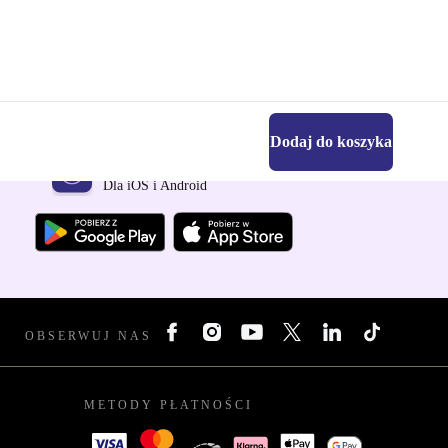
Dodaj do koszyka
Pobierz aplikację refurbed
Dla iOS i Android
OBSERWUJ NAS
METODY PŁATNOŚCI