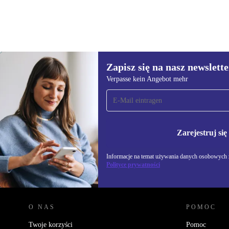
Zapisz się na nasz newslette
210,61 zł
1 414,39 zł
(-85%)
Verpasse kein Angebot mehr
Zapisz się na nasz
newsletter!
Nie przegap żadnej oferty.
Informacje na temat u
Polityce prywatności
Zarejestruj się
Informacje na temat używania danych osobowych z
Polityce prywatności
REFURBED POLSKA - RETHINK NEW.
O NAS
POMOC
Twoje korzyści
Pomoc