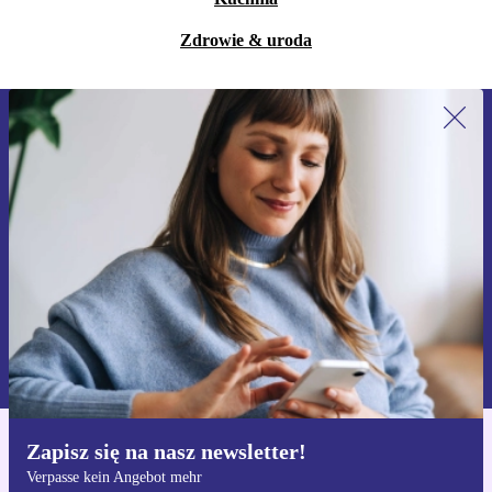
Zdrowie & uroda
Zapisz się na nasz newsletter!
Nie przegap żadnej oferty.
Zarejestruj się
Informacje na temat używania danych osobowych znajdują się w
naszej
Polityce prywatności
Zapisz się na nasz newsletter!
Pobierz aplikację refurbed
Verpasse kein Angebot mehr
Dla iOS i Android