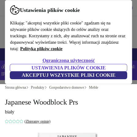
Pobierz aplikację
Pobierz
Ustawienia plików cookie
Korzystaj z refurbed szybko i łatwo
Klikając "akceptuj wszystkie pliki cookie" zgadzam się na
używanie plików cookie służących do celów analizy oraz
trackingu. Korzystamy z nich, aby analizować ruch na stronie oraz
dopasowywać wyświetlane treści. Więcej informacji znajdziesz
tutaj:
Polityka plików cookie
Smartfony
Laptopy
Tablety
Smartwatche
Akcesoria
Słuchawki
Ograniczona użyteczność
💰Zaoszczędź DODATKOWE 5% na wszystkich iPhone’ach – Kod:
USTAWIENIA PLIKÓW COOKIE
IPHONEDEAL –
Regulamin
AKCEPTUJ WSZYSTKIE PLIKI COOKIE
Strona główna
Produkty
Gospodarstwo domowe
Meble
Japanese Woodblock Prs
biały
(Zbieramy opinie)