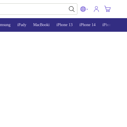
amsung
iPady
MacBooki
iPhone 13
iPhone 14
iPhone 15