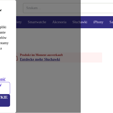
w
opy
Tablety
Smartwatche
Akcesoria
Słuchawki
iPhony
S
pliki
anie
celów
ystamy
na
Produkt im Moment ausverkauft
Entdecke mehr Słuchawki
ość
W
KIE