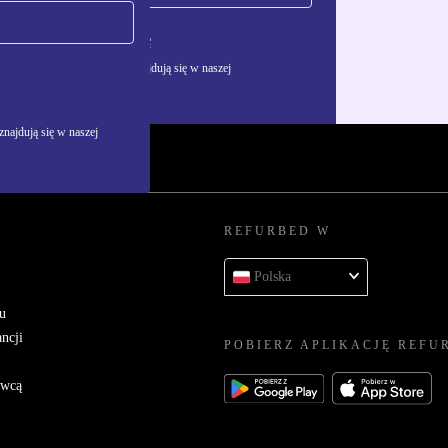
Zarejestruj się
żywania danych osobowych znajdują się w naszej
najdują się w naszej
REFURBED W
Polska
u
ncji
POBIERZ APLIKACJĘ REFU
awcą