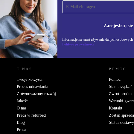
Zapisz się na nasz
newsletter!
Nie przegap żadnej oferty.
Informacje na temat u
Polityce prywatności
Zarejestruj się
Informacje na temat używania danych osobowych z
Polityce prywatności
REFURBED POLSKA - RETHINK NEW.
O NAS
POMOC
Twoje korzyści
Pomoc
Proces odnawiania
Stan urządzeń
Zrównoważony rozwój
Zwrot produkt
Jakość
Warunki gwara
O nas
Kontakt
Praca w refurbed
Zostań sprzed
Blog
Status dostawy
Prasa