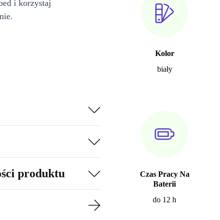
bed i korzystaj
nie.
Kolor
biały
ości produktu
Czas Pracy Na
Baterii
do 12 h