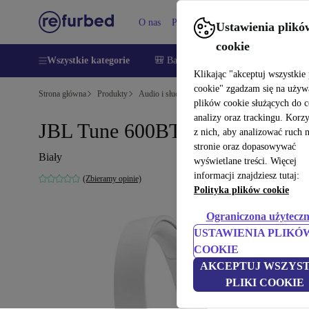
O nas
Pomoc
Ustawienia plikó
cookie
Wszystkie kategorie
🎒 Back to school
Smartfony
Lapt
Klikając "akceptuj wszystkie 
cookie" zgadzam się na używ
Strona główna
Produkty
Audio i słuchawki
Słuchawki
plików cookie służących do 
analizy oraz trackingu. Korz
JBL Tune 600BTNC
z nich, aby analizować ruch 
stronie oraz dopasowywać
Biały
wyświetlane treści. Więcej
informacji znajdziesz tutaj:
(Zbieramy opinie)
Polityka plików cookie
Ograniczona użyteczn
USTAWIENIA PLIKÓ
COOKIE
AKCEPTUJ WSZYST
PLIKI COOKIE