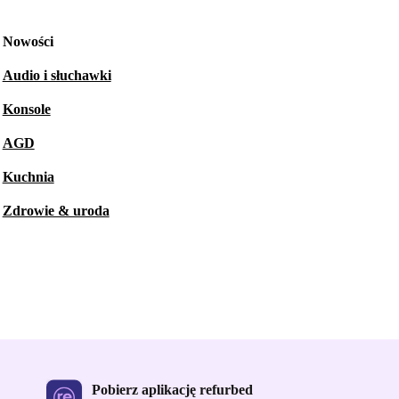
Nowości
Audio i słuchawki
Konsole
AGD
Kuchnia
Zdrowie & uroda
Pobierz aplikację refurbed