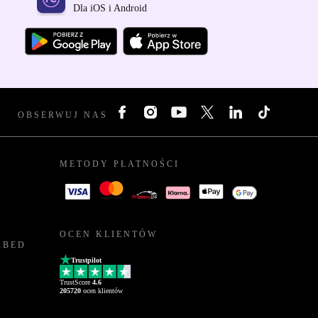
Dla iOS i Android
OBSERWUJ NAS
METODY PŁATNOŚCI
OCEN KLIENTÓW
RBED
Trustpilot
TrustScore
4.6
205720
ocen klientów