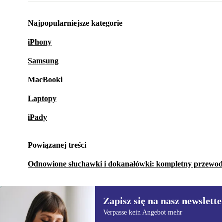
Najpopularniejsze kategorie
iPhony
Samsung
MacBooki
Laptopy
iPady
Powiązanej treści
Odnowione słuchawki i dokanałówki: kompletny przewo
Zapisz się na nasz newslette
Verpasse kein Angebot mehr