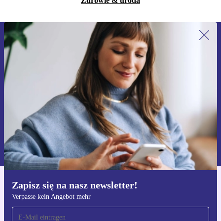
Zdrowie & uroda
Zapisz się na nasz newsletter!
Nie przegap żadnej oferty.
Zarejestruj się
Informacje na temat używania danych osobowych znajdują się w
naszej
Polityce prywatności
Zapisz się na nasz newsletter!
Pobierz aplikację refurbed
Verpasse kein Angebot mehr
Dla iOS i Android