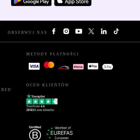
OBSERWUJ NAS
METODY PŁATNOŚCI
OCEN KLIENTÓW
RBED
Trustpilot
TrustScore
4.6
205813
ocen klientów