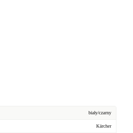
biały/czarny
Kärcher