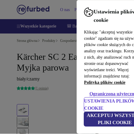
O nas
Pomoc
Ustawienia plikó
cookie
Wszystkie kategorie
🎒 Back to school
Smartfony
Lapt
Klikając "akceptuj wszystkie 
cookie" zgadzam się na używ
Strona główna
Produkty
Gospodarstwo domowe
Pielęgnacja podłóg
Mo
plików cookie służących do 
analizy oraz trackingu. Korz
Kärcher SC 2 EasyFix Premium
z nich, aby analizować ruch 
stronie oraz dopasowywać
Myjka parowa
wyświetlane treści. Więcej
informacji znajdziesz tutaj:
biały/czarny
Polityka plików cookie
(1 opinia)
Ograniczona użyteczn
USTAWIENIA PLIKÓ
COOKIE
AKCEPTUJ WSZYST
PLIKI COOKIE