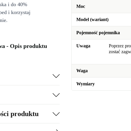
iska i do 40%
Moc
bed i korzystaj
Model (wariant)
nie.
Pojemność pojemnika
a - Opis produktu
Uwaga
Poprzez pro
zostać zag
Waga
Wymiary
ości produktu