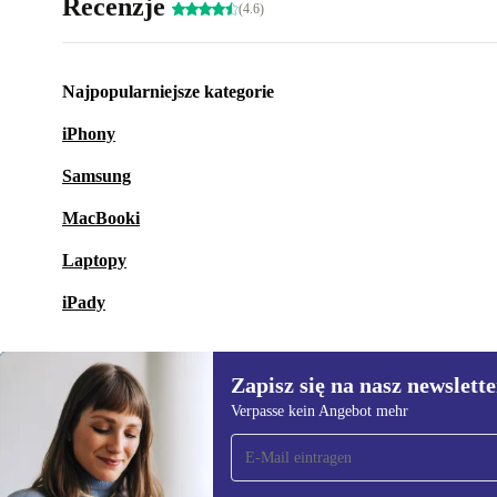
Recenzje
(4.6)
Najpopularniejsze kategorie
iPhony
Samsung
MacBooki
Laptopy
iPady
Zapisz się na nasz newslette
Verpasse kein Angebot mehr
Zapisz się na nasz
newsletter!
Nie przegap żadnej oferty.