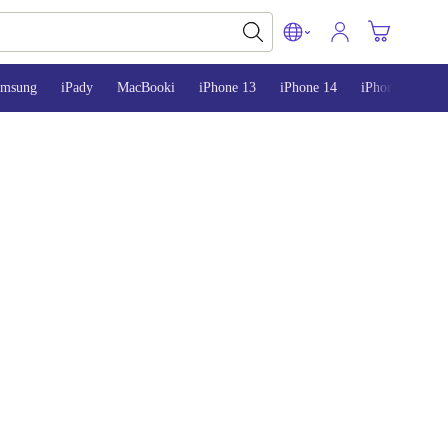
amsung
iPady
MacBooki
iPhone 13
iPhone 14
iPhone 15