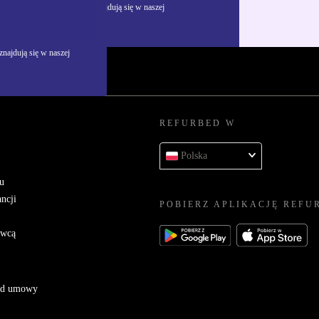
żywania danych osobowych znajdują się w naszej
najdują się w naszej
REFURBED W
Polska
u
ncji
POBIERZ APLIKACJĘ REFU
awcą
 od umowy