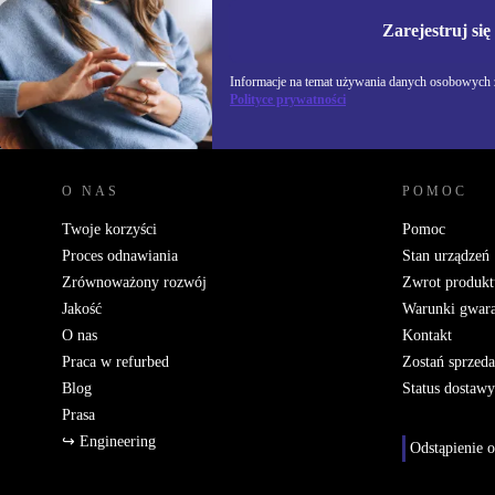
Informacje na temat u
Polityce prywatności
Zarejestruj się
Informacje na temat używania danych osobowych z
Polityce prywatności
REFURBED POLSKA - RETHINK NEW.
O NAS
POMOC
Twoje korzyści
Pomoc
Proces odnawiania
Stan urządzeń
Zrównoważony rozwój
Zwrot produkt
Jakość
Warunki gwara
O nas
Kontakt
Praca w refurbed
Zostań sprzed
Blog
Status dostawy
Prasa
↪ Engineering
Odstąpienie