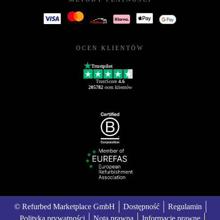
OCEN KLIENTÓW
Trustpilot
TrustScore
4.6
205782
ocen klientów
© Refurbed Marketplace GmbH
Dostępność
Regulamin
Polityka prywatności
Nota prawna
Informacje prawne