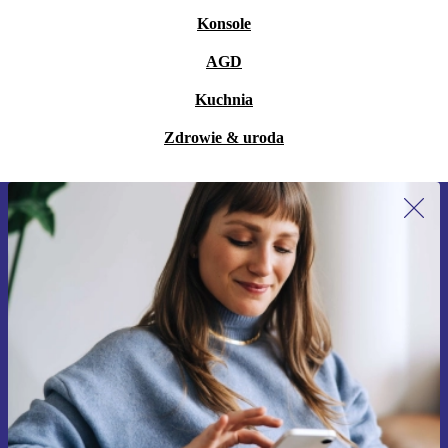
Konsole
AGD
Kuchnia
Zdrowie & uroda
Zapisz się na nasz newsletter!
Nie przegap żadnej oferty.
Zarejestruj się
Informacje na temat używania danych osobowych znajdują się w
naszej
Polityce prywatności