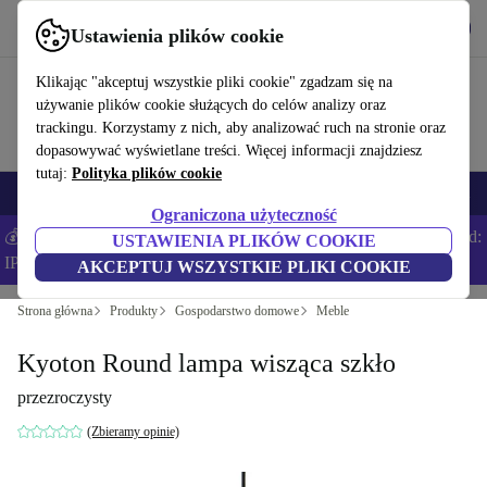
Pobierz aplikację
Pobierz
Ustawienia plików cookie
Korzystaj z refurbed szybko i łatwo
Klikając "akceptuj wszystkie pliki cookie" zgadzam się na
używanie plików cookie służących do celów analizy oraz
trackingu. Korzystamy z nich, aby analizować ruch na stronie oraz
dopasowywać wyświetlane treści. Więcej informacji znajdziesz
tutaj:
Polityka plików cookie
Smartfony
Laptopy
Tablety
Smartwatche
Akcesoria
Słuchawki
Ograniczona użyteczność
💰Zaoszczędź DODATKOWE 5% na wszystkich iPhone’ach – Kod:
USTAWIENIA PLIKÓW COOKIE
IPHONEDEAL –
Regulamin
AKCEPTUJ WSZYSTKIE PLIKI COOKIE
Strona główna
Produkty
Gospodarstwo domowe
Meble
Kyoton Round lampa wisząca szkło
przezroczysty
(Zbieramy opinie)