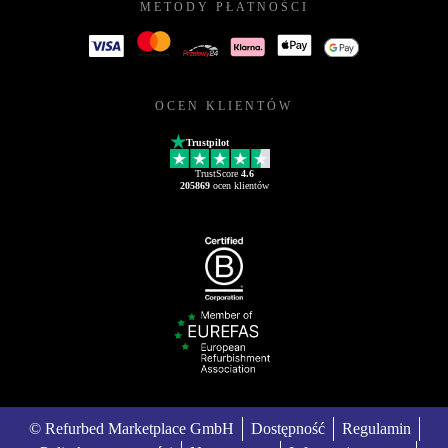
METODY PŁATNOŚCI
OCEN KLIENTÓW
Trustpilot
TrustScore
4.6
205869
ocen klientów
© Refurbed Marketplace GmbH
Dostępność
Regulamin