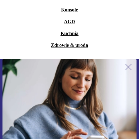
Konsole
AGD
Kuchnia
Zdrowie & uroda
Zapisz się na nasz newsletter!
Nie przegap żadnej oferty.
Zarejestruj się
Informacje na temat używania danych osobowych znajdują się w
naszej
Polityce prywatności