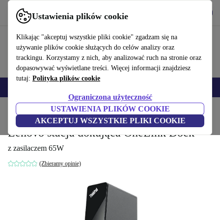
Pobierz aplikację
Pobierz
Ustawienia plików cookie
Korzystaj z refurbed szybko i łatwo
Klikając "akceptuj wszystkie pliki cookie" zgadzam się na
używanie plików cookie służących do celów analizy oraz
trackingu. Korzystamy z nich, aby analizować ruch na stronie oraz
dopasowywać wyświetlane treści. Więcej informacji znajdziesz
tutaj:
Polityka plików cookie
Smartfony
Laptopy
Tablety
Smartwatche
Akcesoria
Słuchawki
Ograniczona użyteczność
USTAWIENIA PLIKÓW COOKIE
Strona główna
Produkty
Akcesoria komputerowe
Stacje dokujące
AKCEPTUJ WSZYSTKIE PLIKI COOKIE
Lenovo stacja dokująca OneLink Dock
z zasilaczem 65W
(Zbieramy opinie)