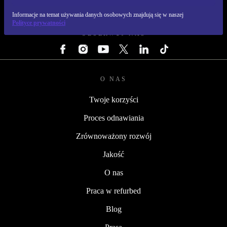
REFURBED POLSKA - RETHINK NEW.
Informacje na temat używania danych osobowych znajdują się w naszej
Polityce prywatności
OBSERWUJ NAS
O NAS
Twoje korzyści
Proces odnawiania
Zrównoważony rozwój
Jakość
O nas
Praca w refurbed
Blog