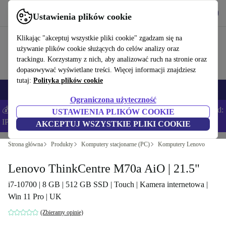
Pobierz aplikację
Pobierz
Ustawienia plików cookie
Korzystaj z refurbed szybko i łatwo
Klikając "akceptuj wszystkie pliki cookie" zgadzam się na
używanie plików cookie służących do celów analizy oraz
trackingu. Korzystamy z nich, aby analizować ruch na stronie oraz
dopasowywać wyświetlane treści. Więcej informacji znajdziesz
tutaj:
Polityka plików cookie
Smartfony
Laptopy
Tablety
Smartwatche
Akcesoria
Słuchawki
Ograniczona użyteczność
💰Zaoszczędź DODATKOWE 5% na wszystkich iPhone’ach – Kod:
USTAWIENIA PLIKÓW COOKIE
IPHONEDEAL –
Regulamin
AKCEPTUJ WSZYSTKIE PLIKI COOKIE
Strona główna
Produkty
Komputery stacjonarne (PC)
Komputery Lenovo
Lenovo ThinkCentre M70a AiO | 21.5"
i7-10700 | 8 GB | 512 GB SSD | Touch | Kamera internetowa |
Win 11 Pro | UK
(Zbieramy opinie)