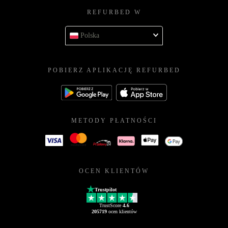
REFURBED W
Polska
POBIERZ APLIKACJĘ REFURBED
METODY PŁATNOŚCI
OCEN KLIENTÓW
Trustpilot
TrustScore
4.6
205719
ocen klientów