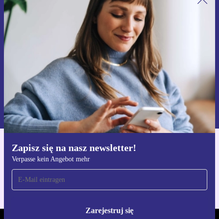
Zapisz się na nasz newsletter!
Nie przegap żadnej oferty.
Zarejestruj się
Informacje na temat używania danych osobowych znajdują się w
naszej
Polityce prywatności
Zapisz się na nasz newsletter!
Pobierz aplikację refurbed
Verpasse kein Angebot mehr
Dla iOS i Android
Zarejestruj się