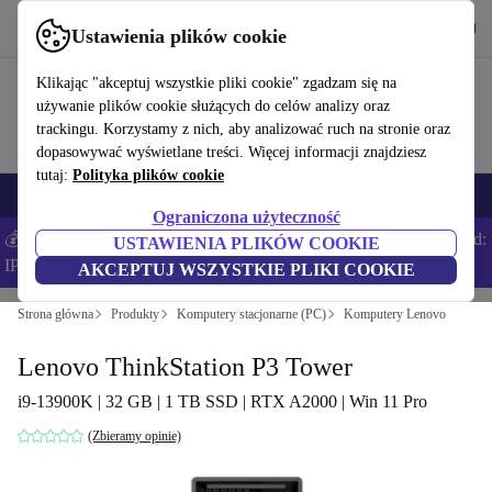
Pobierz aplikację
Pobierz
Ustawienia plików cookie
Korzystaj z refurbed szybko i łatwo
Klikając "akceptuj wszystkie pliki cookie" zgadzam się na
używanie plików cookie służących do celów analizy oraz
trackingu. Korzystamy z nich, aby analizować ruch na stronie oraz
dopasowywać wyświetlane treści. Więcej informacji znajdziesz
tutaj:
Polityka plików cookie
Smartfony
Laptopy
Tablety
Smartwatche
Akcesoria
Słuchawki
Ograniczona użyteczność
💰Zaoszczędź DODATKOWE 5% na wszystkich iPhone’ach – Kod:
USTAWIENIA PLIKÓW COOKIE
IPHONEDEAL –
Regulamin
AKCEPTUJ WSZYSTKIE PLIKI COOKIE
Strona główna
Produkty
Komputery stacjonarne (PC)
Komputery Lenovo
Lenovo ThinkStation P3 Tower
i9-13900K | 32 GB | 1 TB SSD | RTX A2000 | Win 11 Pro
(Zbieramy opinie)