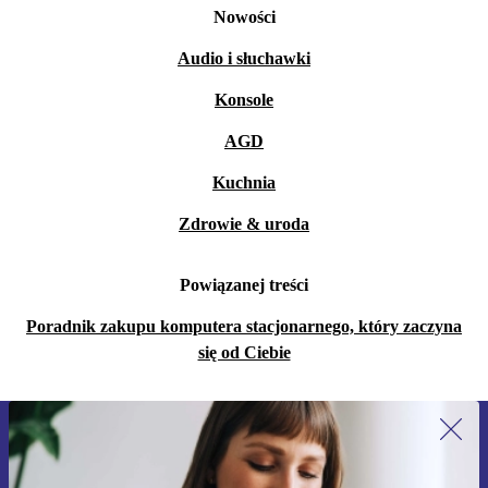
Nowości
Audio i słuchawki
Konsole
AGD
Kuchnia
Zdrowie & uroda
Powiązanej treści
Poradnik zakupu komputera stacjonarnego, który zaczyna
się od Ciebie
Zapisz się na nasz newsletter!
Nie przegap żadnej oferty.