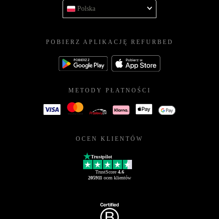
Polska
POBIERZ APLIKACJĘ REFURBED
METODY PŁATNOŚCI
OCEN KLIENTÓW
Trustpilot
TrustScore
4.6
205911
ocen klientów