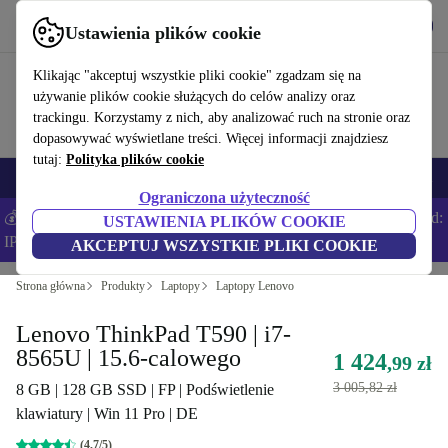
Pobierz aplikację
Pobierz
Ustawienia plików cookie
Korzystaj z refurbed szybko i łatwo
Klikając "akceptuj wszystkie pliki cookie" zgadzam się na
używanie plików cookie służących do celów analizy oraz
trackingu. Korzystamy z nich, aby analizować ruch na stronie oraz
dopasowywać wyświetlane treści. Więcej informacji znajdziesz
tutaj:
Polityka plików cookie
Smartfony
Laptopy
Tablety
Smartwatche
Akcesoria
Słuchawki
Ograniczona użyteczność
💰Zaoszczędź DODATKOWE 5% na wszystkich iPhone’ach – Kod:
USTAWIENIA PLIKÓW COOKIE
IPHONEDEAL –
Regulamin
AKCEPTUJ WSZYSTKIE PLIKI COOKIE
Strona główna
Produkty
Laptopy
Laptopy Lenovo
Lenovo ThinkPad T590 | i7-
8565U | 15.6-calowego
1 424
,99 zł
3 005,82 zł
8 GB | 128 GB SSD | FP | Podświetlenie
klawiatury | Win 11 Pro | DE
(4,7/5)