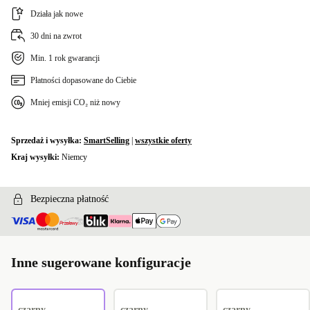
Działa jak nowe
US (Angielski US)
+455,00 zł
30 dni na zwrot
FI (fińska)
+555,00 zł
Min. 1 rok gwarancji
ND (Nordycki)
Płatności dopasowane do Ciebie
+610,00 zł
Mniej emisji CO₂ niż nowy
Sprzedaż i wysyłka:
SmartSelling
|
wszystkie oferty
Kraj wysyłki:
Niemcy
Bezpieczna płatność
Inne sugerowane konfiguracje
czarny
czarny
czarny