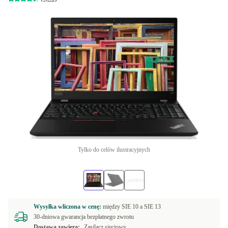
Tylko do celów ilustracyjnych
Wysyłka wliczona w cenę:
między
SIE 10 a
SIE 13
30-dniowa gwarancja bezpłatnego zwrotu
Dostawa zawiera:
Zasilacz sieciowy