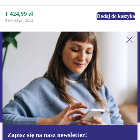
1 424,99 zł
Dodaj do koszyka
3 005,82 zł
(-53%)
Zapisz się na nasz newsletter!
Nie przegap żadnej oferty.
Zarejestruj się
Informacje na temat używania danych osobowych znajdują się w
naszej
Polityce prywatności
Zapisz się na nasz newsletter!
Pobierz aplikację refurbed