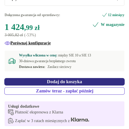
2000 GB
CZ (Czeski)
Optymalna
+1 103,46 zł
+425,00 zł
Dołączona gwarancja od sprzedawcy:
12 miesięcy
Dostępne w innych wariantach
1 424
W magazynie
ES (Hiszpański)
Nowa
+425,00 zł
+110,13 zł
,99 zł
500 GB
+217,63 zł
3 005,82 zł
(-53%)
FR (Francuski)
+425,00 zł
Porównaj konfiguracje
BE (Belgia)
+425,00 zł
Wysyłka wliczona w cenę:
między
SIE 10 a
SIE 13
30-dniowa gwarancja bezpłatnego zwrotu
NL (Niderlandzki)
+425,00 zł
Dostawa zawiera:
Zasilacz sieciowy
PT (Portugalski)
+425,00 zł
Dodaj do koszyka
SE (Szwedzki)
+425,00 zł
Zamów teraz - zapłać później
SK (słowacki)
+425,00 zł
Usługi dodatkowe
Płatność ekspresowa z Klarna
UK (Angielski UK)
+425,00 zł
Zapłać w 3 ratach miesięcznych z
Dostępne w innych wariantach