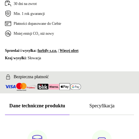
30 dni na zwrot
Min. 1 rok gwarancji
Płatności dopasowane do Ciebie
Mniej emisji CO₂ niż nowy
Sprzedaż i wysyłka:
furbify s.r.o.
|
Więcej ofert
Kraj wysyłki:
Słowacja
Bezpieczna płatność
Dane techniczne produktu
Specyfikacja