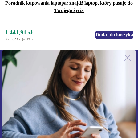
Poradnik kupowania laptopa: znajdź laptop, który pasuje do
Twojego życia
1 441,91 zł
Dodaj do koszyka
3 737,23 zł
(-61%)
Zapisz się na nasz newsletter!
Nie przegap żadnej oferty.
Zarejestruj się
Informacje na temat używania danych osobowych znajdują się w
naszej
Polityce prywatności