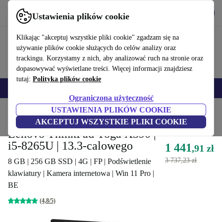
Pobierz aplikację
Pobierz
Ustawienia plików cookie
Korzystaj z refurbed szybko i łatwo
Klikając "akceptuj wszystkie pliki cookie" zgadzam się na
używanie plików cookie służących do celów analizy oraz
trackingu. Korzystamy z nich, aby analizować ruch na stronie oraz
dopasowywać wyświetlane treści. Więcej informacji znajdziesz
tutaj:
Polityka plików cookie
Smartfony
Laptopy
Tablety
Smartwatche
Akcesoria
Słuchawki
Ograniczona użyteczność
USTAWIENIA PLIKÓW COOKIE
Strona główna
Produkty
Laptopy
Laptopy Lenovo
AKCEPTUJ WSZYSTKIE PLIKI COOKIE
Lenovo ThinkPad Yoga X390 |
i5-8265U | 13.3-calowego
1 441
,91 zł
3 737,23 zł
8 GB | 256 GB SSD | 4G | FP | Podświetlenie
klawiatury | Kamera internetowa | Win 11 Pro |
BE
(4,8/5)