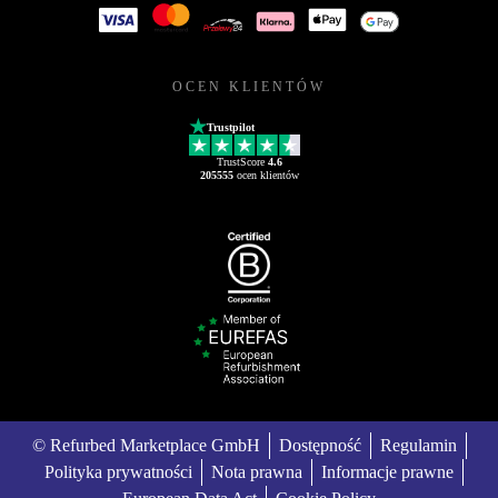
OCEN KLIENTÓW
Trustpilot
TrustScore
4.6
205555
ocen klientów
© Refurbed Marketplace GmbH
Dostępność
Regulamin
Polityka prywatności
Nota prawna
Informacje prawne