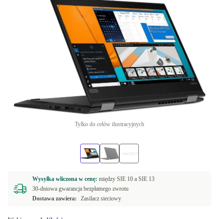
Tylko do celów ilustracyjnych
Wysyłka wliczona w cenę:
między
SIE 10 a
SIE 13
30-dniowa gwarancja bezpłatnego zwrotu
Dostawa zawiera:
Zasilacz sieciowy