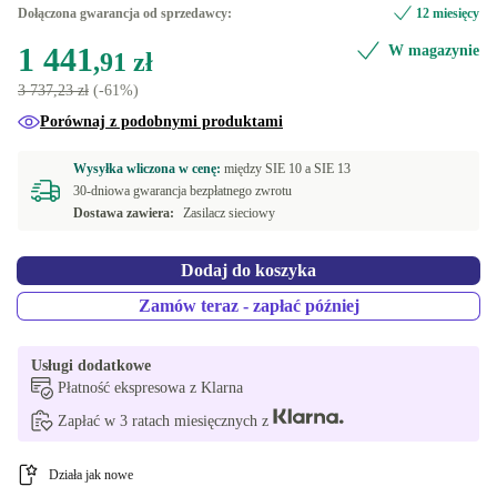
DE (Niemiecki)
Dołączona gwarancja od sprzedawcy:
12 miesięcy
4000 GB
+2 130,66 zł
1 441
W magazynie
FI (fińska)
,91 zł
3 737,23 zł
(-61%)
PT (Portugalski)
Porównaj z podobnymi produktami
UK (Angielski UK)
Wysyłka wliczona w cenę:
między
SIE 10 a
SIE 13
30-dniowa gwarancja bezpłatnego zwrotu
Dostępne w innych wariantach
Dostawa zawiera:
Zasilacz sieciowy
ND (Nordycki)
Dodaj do koszyka
SE (Szwedzki)
Zamów teraz - zapłać później
US (Angielski US)
Usługi dodatkowe
Płatność ekspresowa z Klarna
Zapłać w 3 ratach miesięcznych z
Działa jak nowe