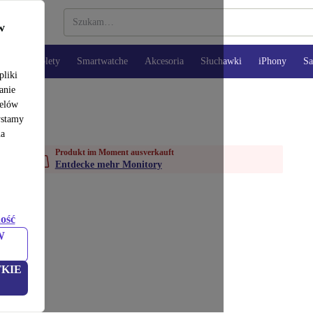
w
opy
Tablety
Smartwatche
Akcesoria
Słuchawki
iPhony
S
pliki
anie
celów
ystamy
na
Produkt im Moment ausverkauft
Entdecke mehr Monitory
ość
W
KIE