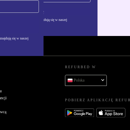
Zarejestruj się
żywania danych osobowych znajdują się w naszej
najdują się w naszej
REFURBED W
Polska
u
ncji
POBIERZ APLIKACJĘ REFU
awcą