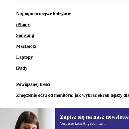
Najpopularniejsze kategorie
iPhony
Samsung
MacBooki
Laptopy
iPady
Powiązanej treści
Zmęczenie oczu od monitora: jak wybrać ekran lepszy dla
Zapisz się na nasz newslette
Verpasse kein Angebot mehr