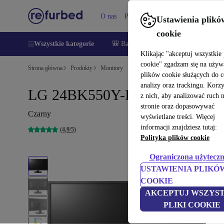
O nas
Pomoc
Ustawienia plikó
cookie
Wszystkie kategorie
🎒 Back to school
Smartfony
Lapt
Klikając "akceptuj wszystkie 
cookie" zgadzam się na używ
Strona główna
Produkty
Monitory
plików cookie służących do 
analizy oraz trackingu. Korz
LG 24BK550Y-B | 23.8"
z nich, aby analizować ruch 
stronie oraz dopasowywać
Czarny
wyświetlane treści. Więcej
informacji znajdziesz tutaj:
(4,9/5)
Polityka plików cookie
Ograniczona użyteczn
USTAWIENIA PLIKÓ
COOKIE
AKCEPTUJ WSZYST
PLIKI COOKIE