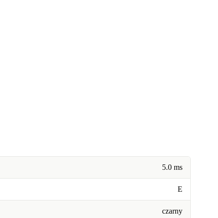
5.0 ms
E
czarny