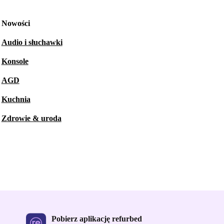
Nowości
Audio i słuchawki
Konsole
AGD
Kuchnia
Zdrowie & uroda
Pobierz aplikację refurbed