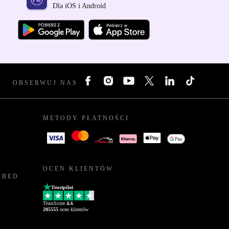
Dla iOS i Android
OBSERWUJ NAS
METODY PŁATNOŚCI
OCEN KLIENTÓW
RBED
Trustpilot
TrustScore
4.6
205555
ocen klientów