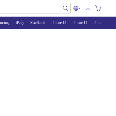
amsung
iPady
MacBooki
iPhone 13
iPhone 14
iPhone 15