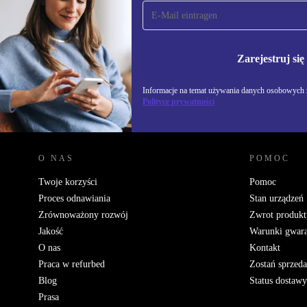
Zapisz się na nasz
newsletter!
Nie przegap żadnej oferty.
Informacje na temat u
Polityce prywatności
Zarejestruj się
Informacje na temat używania danych osobowych z
Polityce prywatności
REFURBED POLSKA - RETHINK NEW.
O NAS
POMOC
Twoje korzyści
Pomoc
Proces odnawiania
Stan urządzeń
Zrównoważony rozwój
Zwrot produkt
Jakość
Warunki gwara
O nas
Kontakt
Praca w refurbed
Zostań sprzed
Blog
Status dostawy
Prasa