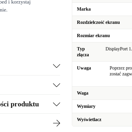
bed i korzystaj
Marka
nie.
Rozdzielczość ekranu
Rozmiar ekranu
Typ
DisplayPort 
złącza
Uwaga
Poprzez pro
zostać zag
Waga
ości produktu
Wymiary
Wyświetlacz