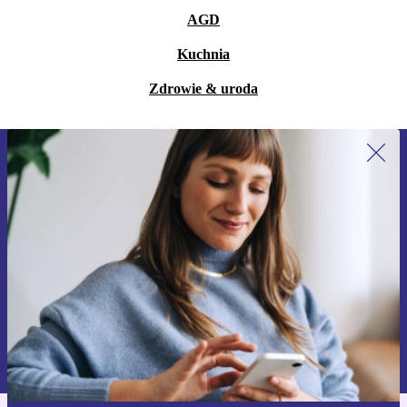
AGD
Kuchnia
Zdrowie & uroda
Zapisz się na nasz newsletter!
Nie przegap żadnej oferty.
Zarejestruj się
Informacje na temat używania danych osobowych znajdują się w
naszej
Polityce prywatności