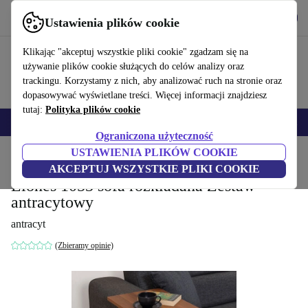
Pobierz aplikację
Pobierz
Ustawienia plików cookie
Korzystaj z refurbed szybko i łatwo
Klikając "akceptuj wszystkie pliki cookie" zgadzam się na
używanie plików cookie służących do celów analizy oraz
trackingu. Korzystamy z nich, aby analizować ruch na stronie oraz
dopasowywać wyświetlane treści. Więcej informacji znajdziesz
tutaj:
Polityka plików cookie
Smartfony
Laptopy
Tablety
Smartwatche
Akcesoria
Słuchawki
Ograniczona użyteczność
USTAWIENIA PLIKÓW COOKIE
Strona główna
Produkty
Gospodarstwo domowe
Meble
AKCEPTUJ WSZYSTKIE PLIKI COOKIE
Liones 1053 sofa rozkładana Zestaw
antracytowy
antracyt
(Zbieramy opinie)