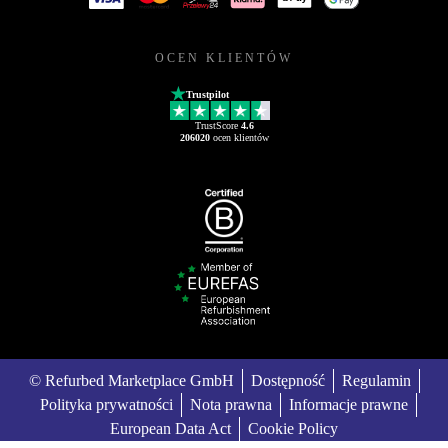
OCEN KLIENTÓW
Trustpilot
TrustScore
4.6
206020
ocen klientów
© Refurbed Marketplace GmbH
Dostępność
Regulamin
Polityka prywatności
Nota prawna
Informacje prawne
European Data Act
Cookie Policy