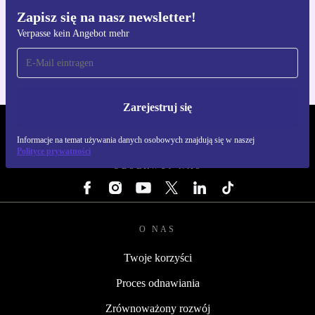
Zapisz się na nasz newsletter!
Pobierz aplikację refurbed
Verpasse kein Angebot mehr
Dla iOS i Android
Zarejestruj się
REFURBED POLSKA - RETHINK NEW.
Informacje na temat używania danych osobowych znajdują się w naszej
Polityce prywatności
OBSERWUJ NAS
O NAS
Twoje korzyści
Proces odnawiania
Zrównoważony rozwój