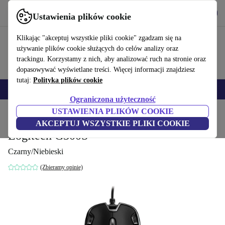
Pobierz aplikację
Pobierz
Ustawienia plików cookie
Korzystaj z refurbed szybko i łatwo
Klikając "akceptuj wszystkie pliki cookie" zgadzam się na
używanie plików cookie służących do celów analizy oraz
trackingu. Korzystamy z nich, aby analizować ruch na stronie oraz
dopasowywać wyświetlane treści. Więcej informacji znajdziesz
tutaj:
Polityka plików cookie
Smartfony
Laptopy
Tablety
Smartwatche
Akcesoria
Słuchawki
Ograniczona użyteczność
USTAWIENIA PLIKÓW COOKIE
Strona główna
Produkty
Akcesoria komputerowe
Akcesoria komputerowe
Mys
AKCEPTUJ WSZYSTKIE PLIKI COOKIE
Logitech G300S
Czarny/Niebieski
(Zbieramy opinie)