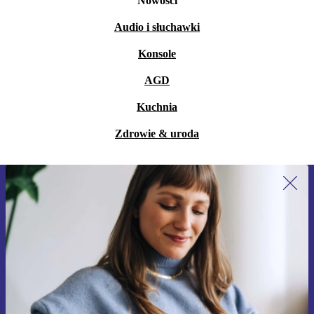
Nowości
Audio i słuchawki
Konsole
AGD
Kuchnia
Zdrowie & uroda
Zapisz się na nasz newsletter!
Nie przegap żadnej oferty.
Zarejestruj się