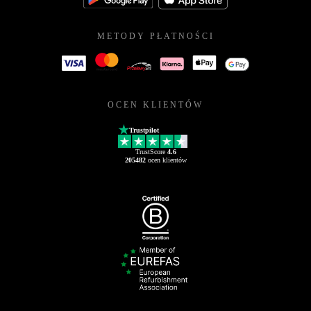
METODY PŁATNOŚCI
OCEN KLIENTÓW
Trustpilot
TrustScore
4.6
205482
ocen klientów