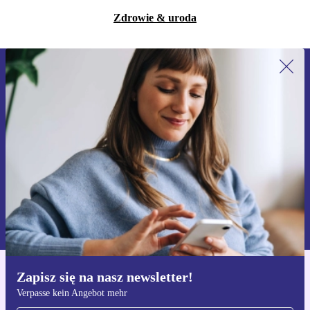
Zdrowie & uroda
Zapisz się na nasz newsletter!
Nie przegap żadnej oferty.
Zarejestruj się
Informacje na temat używania danych osobowych znajdują się w
naszej
Polityce prywatności
Zapisz się na nasz newsletter!
Pobierz aplikację refurbed
Verpasse kein Angebot mehr
Dla iOS i Android