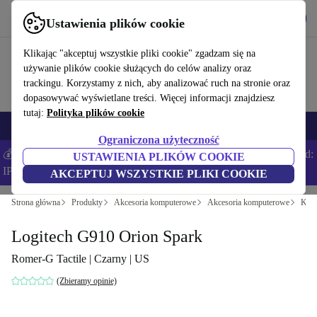
Pobierz aplikację
Pobierz
Ustawienia plików cookie
Korzystaj z refurbed szybko i łatwo
Klikając "akceptuj wszystkie pliki cookie" zgadzam się na
używanie plików cookie służących do celów analizy oraz
trackingu. Korzystamy z nich, aby analizować ruch na stronie oraz
dopasowywać wyświetlane treści. Więcej informacji znajdziesz
tutaj:
Polityka plików cookie
Smartfony
Laptopy
Tablety
Smartwatche
Akcesoria
Słuchawki
Ograniczona użyteczność
💰Zaoszczędź DODATKOWE 5% na wszystkich iPhone’ach – Kod:
USTAWIENIA PLIKÓW COOKIE
IPHONEDEAL –
Regulamin
AKCEPTUJ WSZYSTKIE PLIKI COOKIE
Strona główna
Produkty
Akcesoria komputerowe
Akcesoria komputerowe
Klaw
Logitech G910 Orion Spark
Romer-G Tactile | Czarny | US
(Zbieramy opinie)