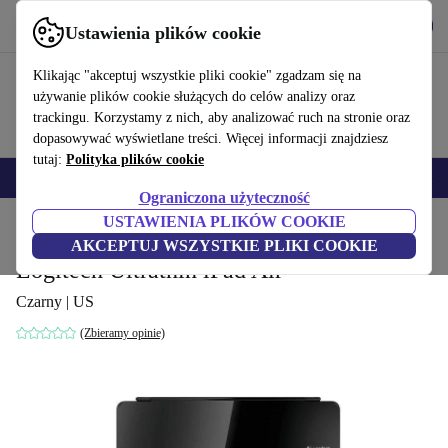
Pobierz aplikację
Pobierz
Ustawienia plików cookie
Korzystaj z refurbed szybko i łatwo
Klikając "akceptuj wszystkie pliki cookie" zgadzam się na
używanie plików cookie służących do celów analizy oraz
trackingu. Korzystamy z nich, aby analizować ruch na stronie oraz
dopasowywać wyświetlane treści. Więcej informacji znajdziesz
tutaj:
Polityka plików cookie
Smartfony
Laptopy
Tablety
Smartwatche
Akcesoria
Słuchawki
Ograniczona użyteczność
USTAWIENIA PLIKÓW COOKIE
Strona główna
Produkty
Akcesoria komputerowe
Akcesoria komputerowe
Klaw
AKCEPTUJ WSZYSTKIE PLIKI COOKIE
Logitech Ultrathin iPad Air
Czarny | US
(Zbieramy opinie)