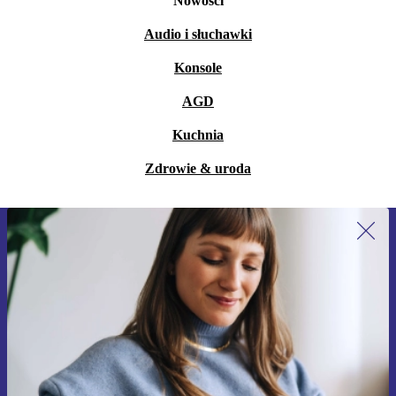
Nowości
Audio i słuchawki
Konsole
AGD
Kuchnia
Zdrowie & uroda
Zapisz się na nasz newsletter!
Nie przegap żadnej oferty.
Zarejestruj się