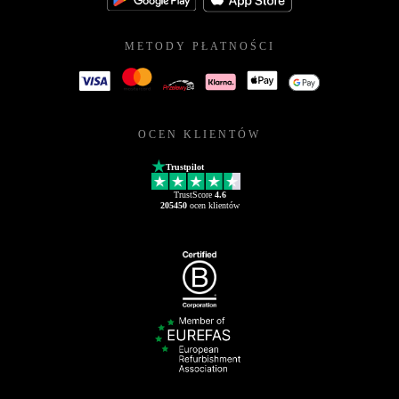
METODY PŁATNOŚCI
OCEN KLIENTÓW
Trustpilot
TrustScore
4.6
205450
ocen klientów