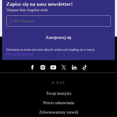
Zapisz się na nasz newsletter!
Pobierz aplikację refurbed
Verpasse kein Angebot mehr
Dla iOS i Android
Zarejestruj się
REFURBED POLSKA - RETHINK NEW.
Informacje na temat używania danych osobowych znajdują się w naszej
Polityce prywatności
OBSERWUJ NAS
O NAS
Twoje korzyści
Proces odnawiania
Zrównoważony rozwój