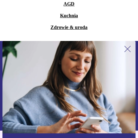
AGD
Kuchnia
Zdrowie & uroda
Zapisz się na nasz newsletter!
Nie przegap żadnej oferty.
Zarejestruj się
Informacje na temat używania danych osobowych znajdują się w
naszej
Polityce prywatności