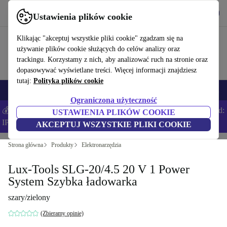
Pobierz aplikację
Pobierz
Ustawienia plików cookie
Korzystaj z refurbed szybko i łatwo
Klikając "akceptuj wszystkie pliki cookie" zgadzam się na
używanie plików cookie służących do celów analizy oraz
trackingu. Korzystamy z nich, aby analizować ruch na stronie oraz
dopasowywać wyświetlane treści. Więcej informacji znajdziesz
tutaj:
Polityka plików cookie
Smartfony
Laptopy
Tablety
Smartwatche
Akcesoria
Słuchawki
Ograniczona użyteczność
💰Zaoszczędź DODATKOWE 5% na wszystkich iPhone’ach – Kod:
USTAWIENIA PLIKÓW COOKIE
IPHONEDEAL –
Regulamin
AKCEPTUJ WSZYSTKIE PLIKI COOKIE
Strona główna
Produkty
Elektronarzędzia
Lux-Tools SLG-20/4.5 20 V 1 Power
System Szybka ładowarka
szary/zielony
(Zbieramy opinie)