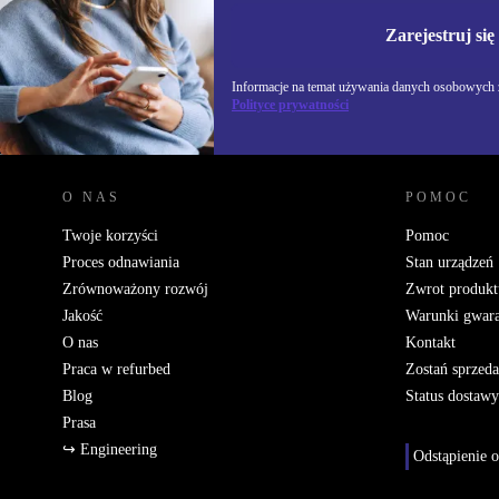
Nie przegap żadnej oferty.
Informacje na temat u
Polityce prywatności
Zarejestruj się
Informacje na temat używania danych osobowych z
Polityce prywatności
REFURBED POLSKA - RETHINK NEW.
O NAS
POMOC
Twoje korzyści
Pomoc
Proces odnawiania
Stan urządzeń
Zrównoważony rozwój
Zwrot produkt
Jakość
Warunki gwara
O nas
Kontakt
Praca w refurbed
Zostań sprzed
Blog
Status dostawy
Prasa
↪ Engineering
Odstąpienie