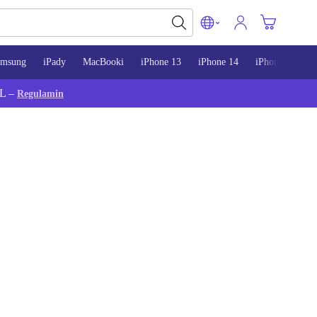
amsung
iPady
MacBooki
iPhone 13
iPhone 14
iPhone 15
L –
Regulamin