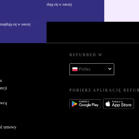
żywania danych osobowych znajdują się w naszej
najdują się w naszej
REFURBED W
Polska
u
ncji
POBIERZ APLIKACJĘ REFU
awcą
 od umowy