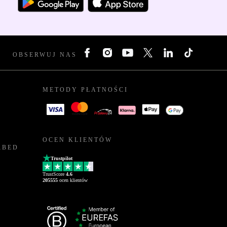
OBSERWUJ NAS
METODY PŁATNOŚCI
OCEN KLIENTÓW
RBED
Trustpilot
TrustScore
4.6
205555
ocen klientów