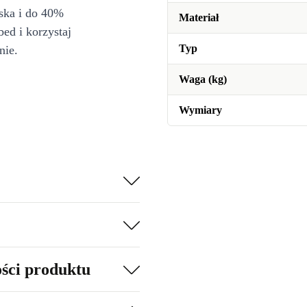
iska i do 40%
Materiał
bed i korzystaj
Typ
nie.
Waga (kg)
Wymiary
ości produktu