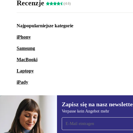
Recenzje
(4.6)
Najpopularniejsze kategorie
iPhony
Samsung
MacBooki
Laptopy
iPady
Zapisz się na nasz newslette
Verpasse kein Angebot mehr
Zapisz się na nasz
newsletter!