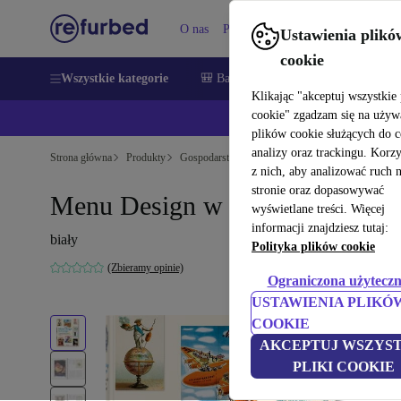
O nas
Pomoc
Ustawienia plikó
cookie
Wszystkie kategorie
🎒 Back to school
Smartfony
Lapt
Klikając "akceptuj wszystkie 
cookie" zgadzam się na używ
💰Zaoszczęd
plików cookie służących do 
analizy oraz trackingu. Korz
Strona główna
Produkty
Gospodarstwo domowe
Meble
z nich, aby analizować ruch 
stronie oraz dopasowywać
Menu Design w Europe
wyświetlane treści. Więcej
informacji znajdziesz tutaj:
biały
Polityka plików cookie
(Zbieramy opinie)
Ograniczona użyteczn
USTAWIENIA PLIKÓ
COOKIE
AKCEPTUJ WSZYST
PLIKI COOKIE