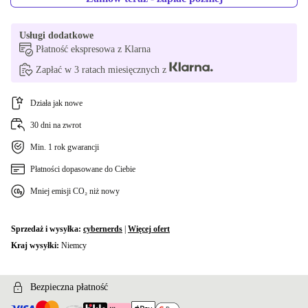
Usługi dodatkowe
Płatność ekspresowa z Klarna
Zapłać w 3 ratach miesięcznych z
Działa jak nowe
30 dni na zwrot
Min. 1 rok gwarancji
Płatności dopasowane do Ciebie
Mniej emisji CO₂ niż nowy
Sprzedaż i wysyłka:
cybernerds
|
Więcej ofert
Kraj wysyłki:
Niemcy
Bezpieczna płatność