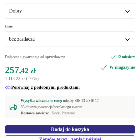
Dobry
Dobry
Inne
bez zasilacza
Doskonały
+623,70 zł
bez zasilacza
Dołączona gwarancja od sprzedawcy:
12 miesięcy
257
W magazynie
z 199W zasilacza
+85,96 zł
,42 zł
1 113,22 zł
(-77%)
Porównaj z podobnymi produktami
Wysyłka wliczona w cenę:
między
SIE 13 a
SIE 17
30-dniowa gwarancja bezpłatnego zwrotu
Dostawa zawiera:
Dock, Przewód
Dodaj do koszyka
Zamów teraz - zapłać później