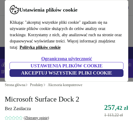
Pobierz aplikację
Pobierz
Ustawienia plików cookie
Korzystaj z refurbed szybko i łatwo
Klikając "akceptuj wszystkie pliki cookie" zgadzam się na
używanie plików cookie służących do celów analizy oraz
trackingu. Korzystamy z nich, aby analizować ruch na stronie oraz
dopasowywać wyświetlane treści. Więcej informacji znajdziesz
tutaj:
Polityka plików cookie
Smartfony
Laptopy
Tablety
Smartwatche
Akcesoria
Słuchawki
Ograniczona użyteczność
💰Zaoszczędź DODATKOWE 5% na wszystkich iPhone’ach – Kod:
USTAWIENIA PLIKÓW COOKIE
IPHONEDEAL –
Regulamin
AKCEPTUJ WSZYSTKIE PLIKI COOKIE
Strona główna
Produkty
Akcesoria komputerowe
Microsoft Surface Dock 2
257
,42 zł
Bez Zasilacza
1 113,22 zł
(Zbieramy opinie)