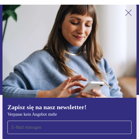
Zapisz się na nasz newsletter!
Nie przegap żadnej oferty.
Zarejestruj się
Informacje na temat używania danych osobowych znajdują się w
naszej
Polityce prywatności
Zapisz się na nasz newsletter!
Pobierz aplikację refurbed
Verpasse kein Angebot mehr
Dla iOS i Android