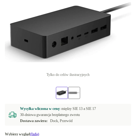
Tylko do celów ilustracyjnych
Wysyłka wliczona w cenę:
między
SIE 13 a
SIE 17
30-dniowa gwarancja bezpłatnego zwrotu
Dostawa zawiera:
Dock, Przewód
Wybierz wygląd
(Info)