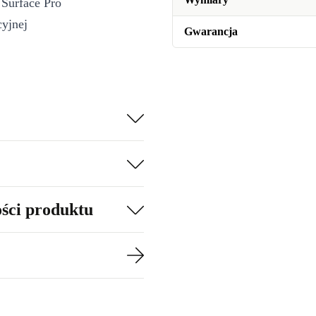
 Surface Pro
cyjnej
Gwarancja
ości produktu