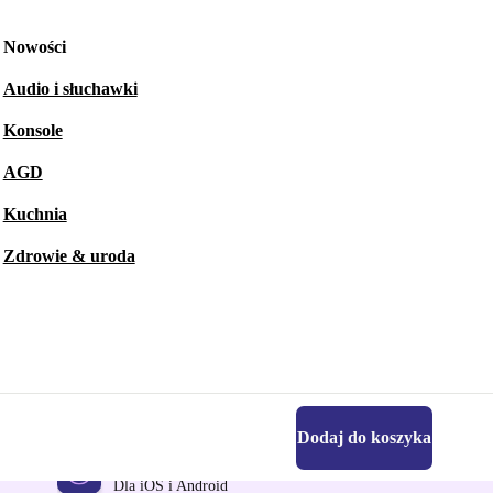
Nowości
Audio i słuchawki
Konsole
AGD
Kuchnia
Zdrowie & uroda
Dodaj do koszyka
Pobierz aplikację refurbed
Dla iOS i Android