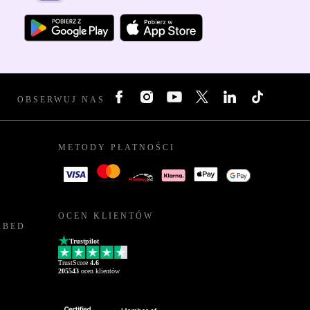
OBSERWUJ NAS
METODY PŁATNOŚCI
OCEN KLIENTÓW
RBED
Trustpilot
TrustScore
4.6
205543
ocen klientów