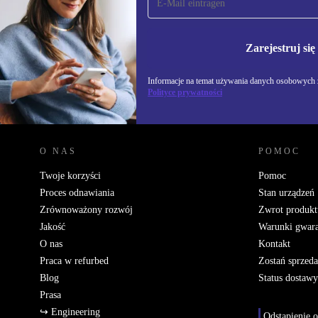
newsletter!
Nie przegap żadnej oferty.
Informacje na temat u
Polityce prywatności
Zarejestruj się
Informacje na temat używania danych osobowych z
Polityce prywatności
REFURBED POLSKA - RETHINK NEW.
O NAS
POMOC
Twoje korzyści
Pomoc
Proces odnawiania
Stan urządzeń
Zrównoważony rozwój
Zwrot produkt
Jakość
Warunki gwara
O nas
Kontakt
Praca w refurbed
Zostań sprzed
Blog
Status dostawy
Prasa
↪ Engineering
Odstąpienie