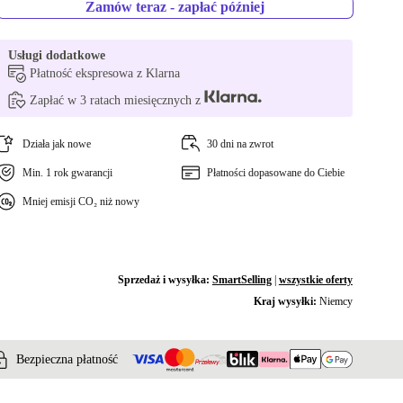
Zamów teraz - zapłać później
Usługi dodatkowe
Płatność ekspresowa z Klarna
Zapłać w 3 ratach miesięcznych z
Działa jak nowe
30 dni na zwrot
Min. 1 rok gwarancji
Płatności dopasowane do Ciebie
Mniej emisji CO₂ niż nowy
Sprzedaż i wysyłka:
SmartSelling
|
wszystkie oferty
Kraj wysyłki:
Niemcy
Bezpieczna płatność