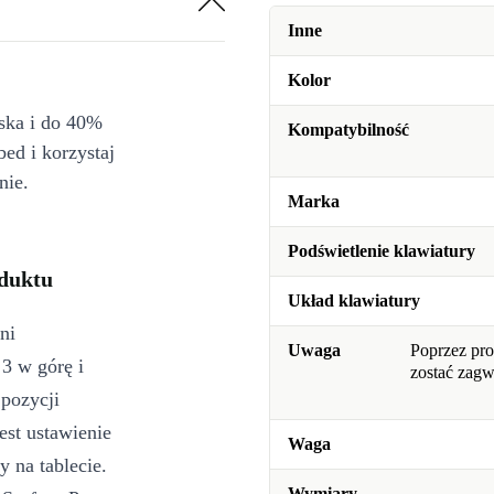
Inne
Kolor
iska i do 40%
Kompatybilność
bed i korzystaj
nie.
Marka
Podświetlenie klawiatury
oduktu
Układ klawiatury
ni
Uwaga
Poprzez pro
3 w górę i
zostać zag
 pozycji
est ustawienie
Waga
 na tablecie.
Wymiary