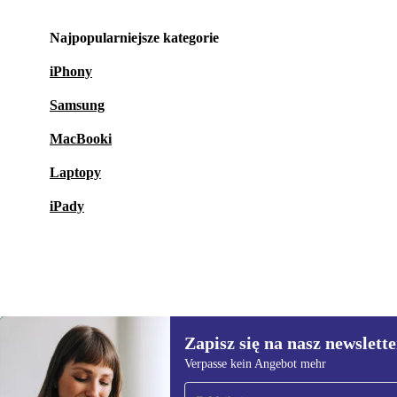
Najpopularniejsze kategorie
iPhony
Samsung
MacBooki
Laptopy
iPady
Zapisz się na nasz newslette
275,09 zł
640,56 zł
(-57%)
Verpasse kein Angebot mehr
Zapisz się na nasz