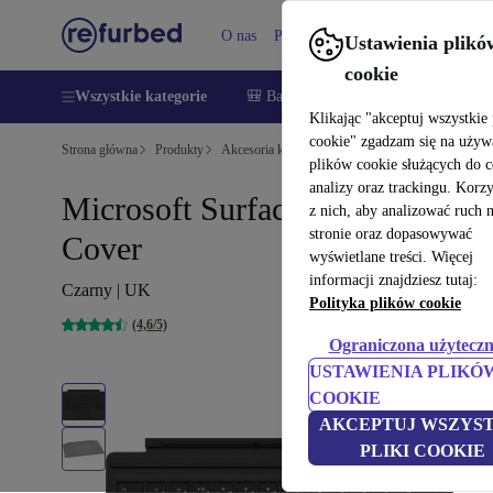
O nas
Pomoc
Ustawienia plikó
cookie
Wszystkie kategorie
🎒 Back to school
Smartfony
Lapt
Klikając "akceptuj wszystkie 
cookie" zgadzam się na używ
Strona główna
Produkty
Akcesoria komputerowe
plików cookie służących do 
analizy oraz trackingu. Korz
Microsoft Surface Pro Type
z nich, aby analizować ruch 
stronie oraz dopasowywać
Cover
wyświetlane treści. Więcej
informacji znajdziesz tutaj:
Czarny | UK
Polityka plików cookie
(4,6/5)
Ograniczona użyteczn
USTAWIENIA PLIKÓ
COOKIE
AKCEPTUJ WSZYST
PLIKI COOKIE