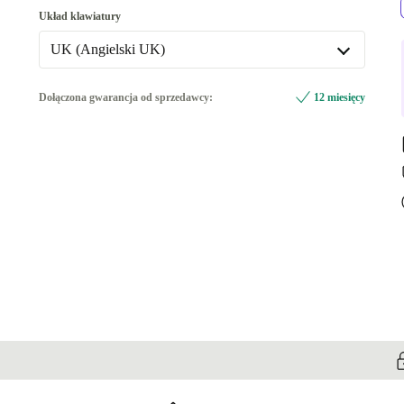
Układ klawiatury
UK (Angielski UK)
UK (Angielski UK)
Dołączona gwarancja od sprzedawcy:
12 miesięcy
US (Angielski US)
+21,50 zł
ND (Nordycki)
+107,48 zł
Dostępne w innych wariantach
IT (Włoski)
+313,88 zł
ES (Hiszpański)
+451,45 zł