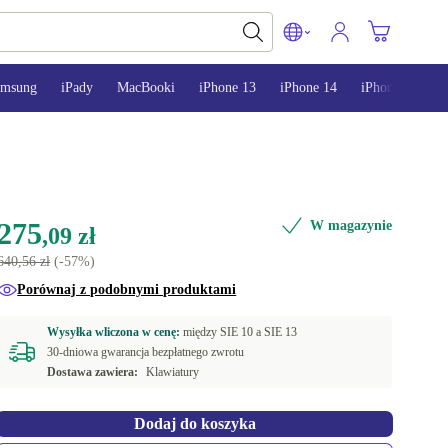
amsung
iPady
MacBooki
iPhone 13
iPhone 14
iPhone 15
275
W magazynie
,09 zł
640,56 zł
(-57%)
Porównaj z podobnymi produktami
Wysyłka wliczona w cenę:
między
SIE 10 a
SIE 13
30-dniowa gwarancja bezpłatnego zwrotu
Dostawa zawiera:
Klawiatury
Dodaj do koszyka