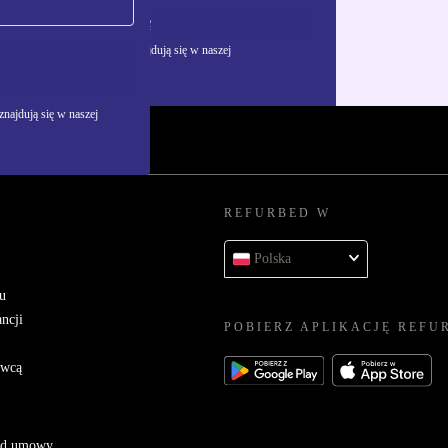
Zarejestruj się
żywania danych osobowych znajdują się w naszej
najdują się w naszej
REFURBED W
Polska
u
ncji
POBIERZ APLIKACJĘ REFU
awcą
 od umowy