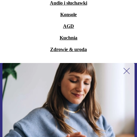
Audio i słuchawki
Konsole
AGD
Kuchnia
Zdrowie & uroda
Zapisz się na nasz newsletter!
Nie przegap żadnej oferty.
Zarejestruj się
Informacje na temat używania danych osobowych znajdują się w