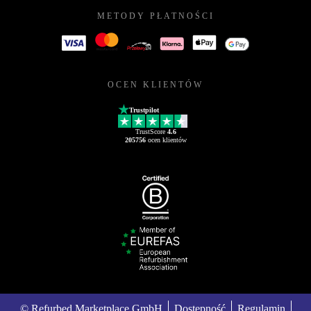
METODY PŁATNOŚCI
OCEN KLIENTÓW
Trustpilot
TrustScore
4.6
205756
ocen klientów
© Refurbed Marketplace GmbH
Dostępność
Regulamin