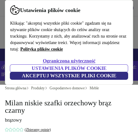
Pobierz aplikację
Pobierz
Ustawienia plików cookie
Korzystaj z refurbed szybko i łatwo
Klikając "akceptuj wszystkie pliki cookie" zgadzam się na
używanie plików cookie służących do celów analizy oraz
trackingu. Korzystamy z nich, aby analizować ruch na stronie oraz
dopasowywać wyświetlane treści. Więcej informacji znajdziesz
tutaj:
Polityka plików cookie
Smartfony
Laptopy
Tablety
Smartwatche
Akcesoria
Słuchawki
Ograniczona użyteczność
💰Zaoszczędź DODATKOWE 5% na wszystkich iPhone’ach – Kod:
USTAWIENIA PLIKÓW COOKIE
IPHONEDEAL –
Regulamin
AKCEPTUJ WSZYSTKIE PLIKI COOKIE
Strona główna
Produkty
Gospodarstwo domowe
Meble
Milan niskie szafki orzechowy brąz
czarny
brązowy
(Zbieramy opinie)