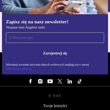
naszej
Polityce prywatności
Zapisz się na nasz newsletter!
Pobierz aplikację refurbed
Verpasse kein Angebot mehr
Dla iOS i Android
Zarejestruj się
REFURBED POLSKA - RETHINK NEW.
Informacje na temat używania danych osobowych znajdują się w naszej
Polityce prywatności
OBSERWUJ NAS
O NAS
Twoje korzyści