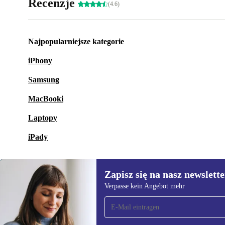
Recenzje
(4.6)
Najpopularniejsze kategorie
iPhony
Samsung
MacBooki
Laptopy
iPady
Zapisz się na nasz newslette
Verpasse kein Angebot mehr
Zapisz się na nasz
newsletter!
Nie przegap żadnej oferty.