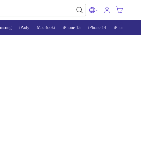
amsung
iPady
MacBooki
iPhone 13
iPhone 14
iPhone 15