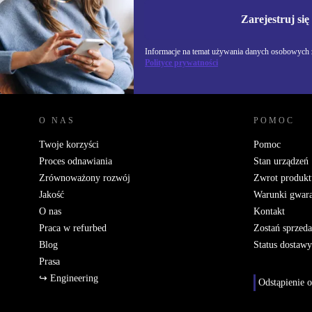
Informacje na temat u
Polityce prywatności
Zarejestruj się
Informacje na temat używania danych osobowych z
Polityce prywatności
REFURBED POLSKA - RETHINK NEW.
O NAS
POMOC
Twoje korzyści
Pomoc
Proces odnawiania
Stan urządzeń
Zrównoważony rozwój
Zwrot produkt
Jakość
Warunki gwara
O nas
Kontakt
Praca w refurbed
Zostań sprzed
Blog
Status dostawy
Prasa
↪ Engineering
Odstąpienie