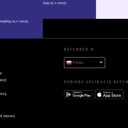
żywania danych osobowych znajdują się w naszej
najdują się w naszej
REFURBED W
Polska
u
ncji
POBIERZ APLIKACJĘ REFU
awcą
 od umowy