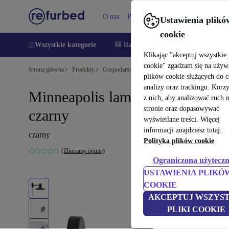
O nas
Pomoc
Ustawienia plikó
cookie
Wszystkie kategorie
🎒 Back to school
Smartfony
Lapt
Klikając "akceptuj wszystkie 
cookie" zgadzam się na używ
Strona główna
Produkty
Gospodarstwo domowe
Meble
plików cookie służących do 
analizy oraz trackingu. Korz
Minneapolis lampa ścienna
z nich, aby analizować ruch 
stronie oraz dopasowywać
czarny
wyświetlane treści. Więcej
informacji znajdziesz tutaj:
czarny
Polityka plików cookie
(Zbieramy opinie)
Ograniczona użyteczn
USTAWIENIA PLIKÓ
COOKIE
AKCEPTUJ WSZYST
PLIKI COOKIE