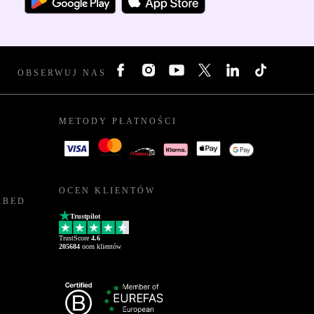
OBSERWUJ NAS
METODY PŁATNOŚCI
OCEN KLIENTÓW
RBED
Trustpilot
TrustScore
4.6
205684
ocen klientów