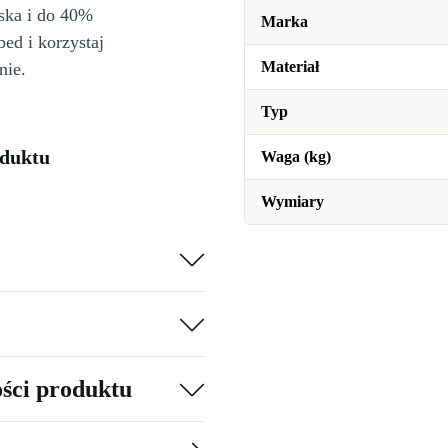
iska i do 40%
Marka
bed i korzystaj
Materiał
nie.
Typ
oduktu
Waga (kg)
Wymiary
ości produktu