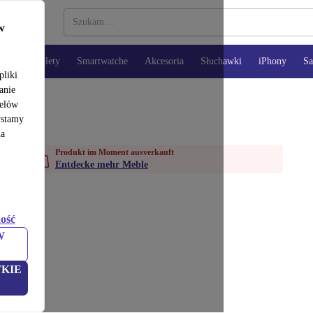
w
opy
Tablety
Smartwatche
Akcesoria
Słuchawki
iPhony
S
pliki
anie
celów
ystamy
na
Produkt im Moment ausverkauft
Entdecke mehr Meble
ość
W
KIE