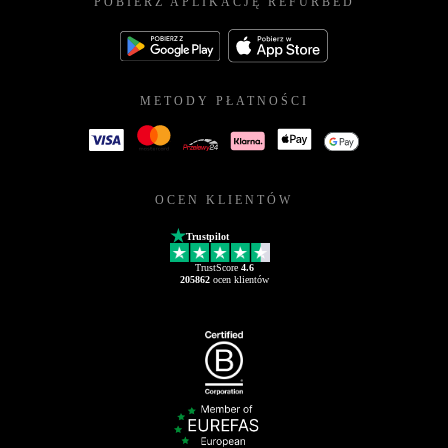
POBIERZ APLIKACJĘ REFURBED
METODY PŁATNOŚCI
OCEN KLIENTÓW
Trustpilot
TrustScore
4.6
205862
ocen klientów