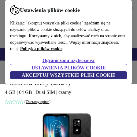
Pobierz aplikację
Pobierz
Ustawienia plików cookie
Korzystaj z refurbed szybko i łatwo
Klikając "akceptuj wszystkie pliki cookie" zgadzam się na
używanie plików cookie służących do celów analizy oraz
trackingu. Korzystamy z nich, aby analizować ruch na stronie oraz
dopasowywać wyświetlane treści. Więcej informacji znajdziesz
tutaj:
Polityka plików cookie
Smartfony
Laptopy
Tablety
Smartwatche
Akcesoria
Słuchawki
Ograniczona użyteczność
USTAWIENIA PLIKÓW COOKIE
Strona główna
Produkty
Telefony i smartfony
Telefony Motorola
AKCEPTUJ WSZYSTKIE PLIKI COOKIE
Motorola Defy (2021)
4 GB | 64 GB | Dual-SIM | czarny
(Zbieramy opinie)