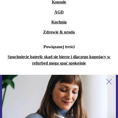
Konsole
AGD
Kuchnia
Zdrowie & uroda
Powiązanej treści
Spuchnięcie baterii: skąd się bierze i dlaczego kupujący w
refurbed mogą spać spokojnie
Zapisz się na nasz newsletter!
Nie przegap żadnej oferty.