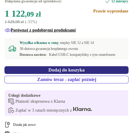
Dołączona gwarancja od sprzedawcy:
12 miesięcy
1 122
Prawie wyprzedane
,09 zł
1 629,08 zł
(-31%)
Porównaj z podobnymi produktami
Wysyłka wliczona w cenę:
między
SIE 12 a
SIE 14
30-dniowa gwarancja bezpłatnego zwrotu
Dostawa zawiera:
Kabel USB-C kompatybilny z tym smartfonem
Dodaj do koszyka
Zamów teraz - zapłać później
Usługi dodatkowe
Płatność ekspresowa z Klarna
Zapłać w 3 ratach miesięcznych z
Działa jak nowe