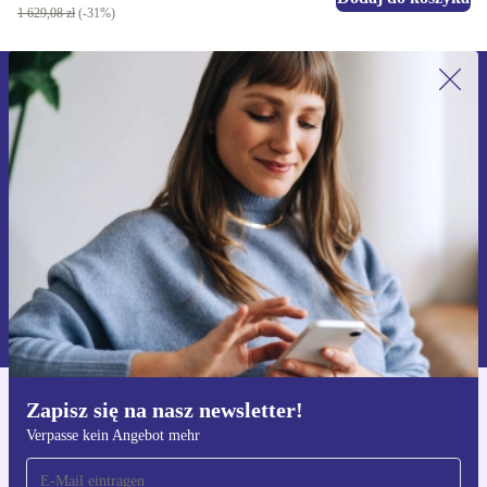
1 629,08 zł
(-31%)
Zapisz się na nasz newsletter!
Nie przegap żadnej oferty.
Zarejestruj się
Informacje na temat używania danych osobowych znajdują się w
naszej
Polityce prywatności
Zapisz się na nasz newsletter!
Pobierz aplikację refurbed
Verpasse kein Angebot mehr
Dla iOS i Android