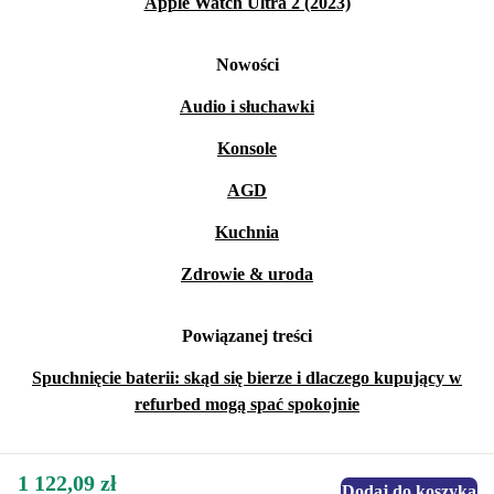
Apple Watch Ultra 2 (2023)
Nowości
Audio i słuchawki
Konsole
AGD
Kuchnia
Zdrowie & uroda
Powiązanej treści
Spuchnięcie baterii: skąd się bierze i dlaczego kupujący w
refurbed mogą spać spokojnie
1 122,09 zł
Dodaj do koszyka