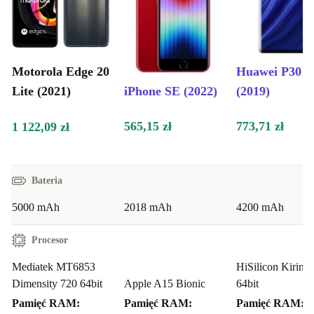
Motorola Edge 20
Huawei P30 P
Lite (2021)
iPhone SE (2022)
(2019)
565,15 zł
773,71 zł
1 122,09 zł
Bateria
5000 mAh
2018 mAh
4200 mAh
Procesor
Mediatek MT6853
HiSilicon Kirin 
Dimensity 720 64bit
Apple A15 Bionic
64bit
Pamięć RAM:
Pamięć RAM:
Pamięć RAM: