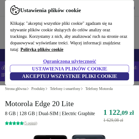
Pobierz aplikację
Pobierz
Ustawienia plików cookie
Korzystaj z refurbed szybko i łatwo
Klikając "akceptuj wszystkie pliki cookie" zgadzam się na
używanie plików cookie służących do celów analizy oraz
trackingu. Korzystamy z nich, aby analizować ruch na stronie oraz
dopasowywać wyświetlane treści. Więcej informacji znajdziesz
tutaj:
Polityka plików cookie
Smartfony
Laptopy
Tablety
Smartwatche
Akcesoria
Słuchawki
Ograniczona użyteczność
💰Zaoszczędź DODATKOWE 5% na wszystkich iPhone’ach – Kod:
USTAWIENIA PLIKÓW COOKIE
IPHONEDEAL –
Regulamin
AKCEPTUJ WSZYSTKIE PLIKI COOKIE
Strona główna
Produkty
Telefony i smartfony
Telefony Motorola
Motorola Edge 20 Lite
1 122
,09 zł
8 GB | 128 GB | Dual-SIM | Electric Graphite
1 629,08 zł
(5 opinii)