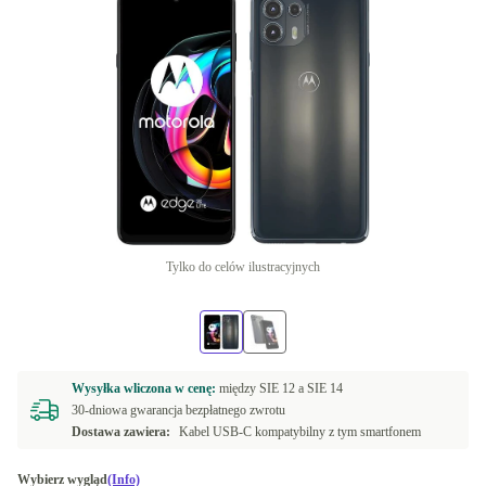
Tylko do celów ilustracyjnych
Wysyłka wliczona w cenę:
między
SIE 12 a
SIE 14
30-dniowa gwarancja bezpłatnego zwrotu
Dostawa zawiera:
Kabel USB-C kompatybilny z tym smartfonem
Wybierz wygląd
(Info)