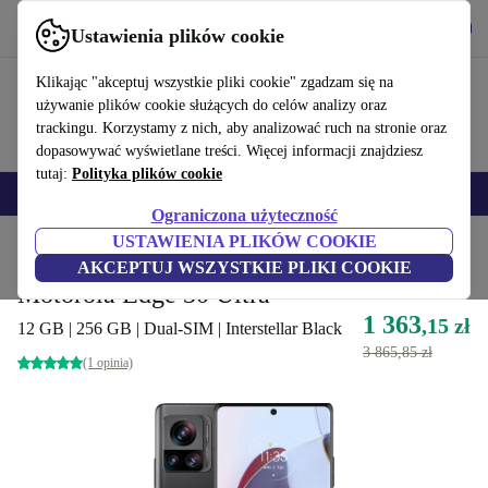
Pobierz aplikację
Pobierz
Ustawienia plików cookie
Korzystaj z refurbed szybko i łatwo
Klikając "akceptuj wszystkie pliki cookie" zgadzam się na
używanie plików cookie służących do celów analizy oraz
trackingu. Korzystamy z nich, aby analizować ruch na stronie oraz
dopasowywać wyświetlane treści. Więcej informacji znajdziesz
tutaj:
Polityka plików cookie
Smartfony
Laptopy
Tablety
Smartwatche
Akcesoria
Słuchawki
Ograniczona użyteczność
USTAWIENIA PLIKÓW COOKIE
Strona główna
Produkty
Telefony i smartfony
Telefony Motorola
AKCEPTUJ WSZYSTKIE PLIKI COOKIE
Motorola Edge 30 Ultra
1 363
,15 zł
12 GB | 256 GB | Dual-SIM | Interstellar Black
3 865,85 zł
(1 opinia)