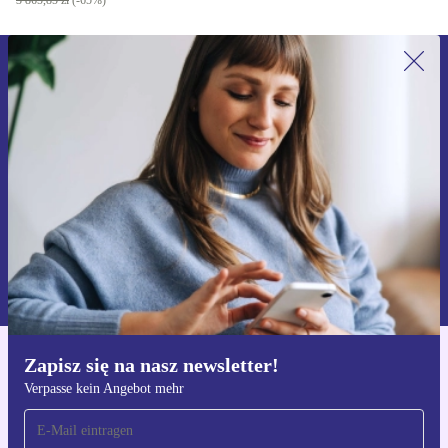
3 865,85 zł
(-65%)
Zapisz się na nasz newsletter!
Nie przegap żadnej oferty.
Zarejestruj się
Informacje na temat używania danych osobowych znajdują się w
naszej
Polityce prywatności
Zapisz się na nasz newsletter!
Pobierz aplikację refurbed
Verpasse kein Angebot mehr
Dla iOS i Android