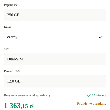
Dobry
Pojemność
256 GB
Bardzo dobry
+63,04 zł
Doskonały
+172,01 zł
Kolor
czarny
czarny
SIM
Dostępne w innych wariantach
Dual-SIM
biały
+12,90 zł
Pamięć RAM
12.0 GB
Dołączona gwarancja od sprzedawcy:
12 miesięcy
1 363
Prawie wyprzedane
,15 zł