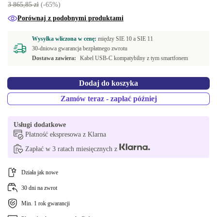
3 865,85 zł
(-65%)
Porównaj z podobnymi produktami
Wysyłka wliczona w cenę:
między
SIE 10 a
SIE 11
30-dniowa gwarancja bezpłatnego zwrotu
Dostawa zawiera:
Kabel USB-C kompatybilny z tym smartfonem
Dodaj do koszyka
Zamów teraz - zapłać później
Usługi dodatkowe
Płatność ekspresowa z Klarna
Zapłać w 3 ratach miesięcznych z
Działa jak nowe
30 dni na zwrot
Min. 1 rok gwarancji