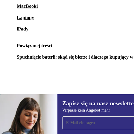
MacBooki
Laptopy
iPady
Powiązanej treści
Spuchnięcie baterii: skąd się bierze i dlaczego kupujący 
Zapisz się na nasz newslette
1 976,18 zł
2 145,12 zł
(-8%)
Verpasse kein Angebot mehr
Zapisz się na nasz
newsletter!
Nie przegap żadnej oferty.