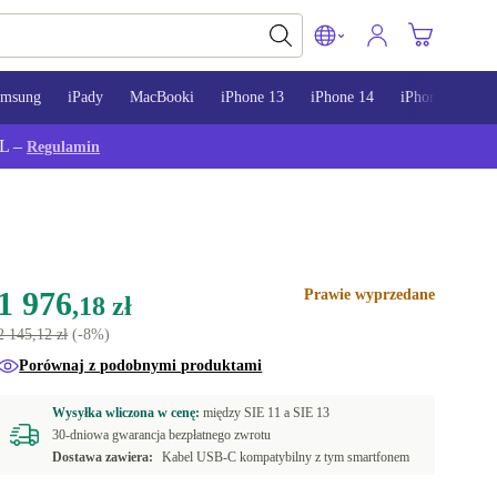
amsung
iPady
MacBooki
iPhone 13
iPhone 14
iPhone 15
L –
Regulamin
1 976
Prawie wyprzedane
,18 zł
2 145,12 zł
(-8%)
Porównaj z podobnymi produktami
Wysyłka wliczona w cenę:
między
SIE 11 a
SIE 13
30-dniowa gwarancja bezpłatnego zwrotu
Dostawa zawiera:
Kabel USB-C kompatybilny z tym smartfonem