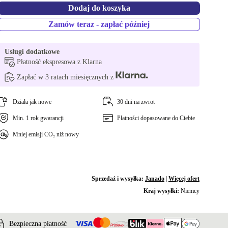
Dodaj do koszyka
Zamów teraz - zapłać później
Usługi dodatkowe
Płatność ekspresowa z Klarna
Zapłać w 3 ratach miesięcznych z
Działa jak nowe
30 dni na zwrot
Min. 1 rok gwarancji
Płatności dopasowane do Ciebie
Mniej emisji CO₂ niż nowy
Sprzedaż i wysyłka:
Janado
|
Więcej ofert
Kraj wysyłki:
Niemcy
Bezpieczna płatność