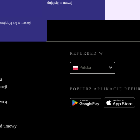
żywania danych osobowych znajdują się w naszej
najdują się w naszej
REFURBED W
Polska
u
ncji
POBIERZ APLIKACJĘ REFU
awcą
 od umowy