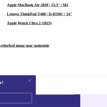
Apple MacBook Air 2020 | 13.3" | M1
Lenovo ThinkPad T480 | i5-8350U | 14"
Apple Watch Ultra 2 (2023)
w refurbed mogą spać spokojnie
r!
Zarejestruj się