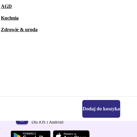
AGD
Kuchnia
Zdrowie & uroda
Dodaj do koszyka
Pobierz aplikację refurbed
Dla iOS i Android