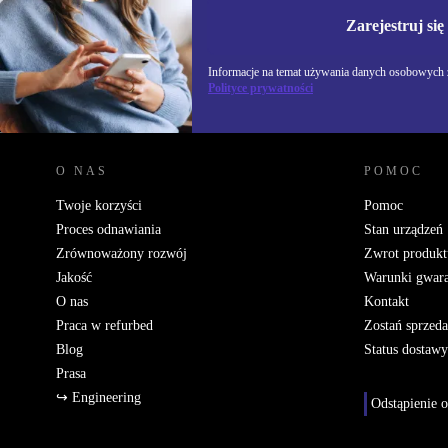
Informacje na temat u
Polityce prywatności
Zarejestruj się
Informacje na temat używania danych osobowych z
Polityce prywatności
REFURBED POLSKA - RETHINK NEW.
O NAS
POMOC
Twoje korzyści
Pomoc
Proces odnawiania
Stan urządzeń
Zrównoważony rozwój
Zwrot produkt
Jakość
Warunki gwara
O nas
Kontakt
Praca w refurbed
Zostań sprzed
Blog
Status dostawy
Prasa
↪ Engineering
Odstąpienie