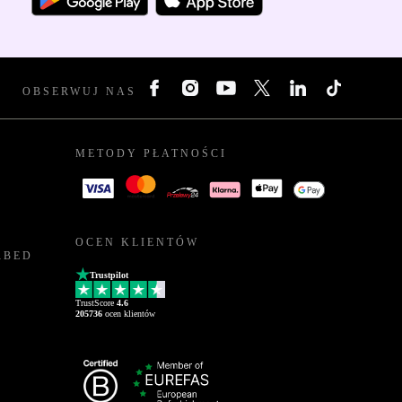
OBSERWUJ NAS
METODY PŁATNOŚCI
OCEN KLIENTÓW
RBED
Trustpilot
TrustScore
4.6
205736
ocen klientów