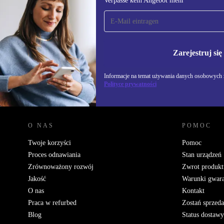
Verpasse kein Angebot mehr
Zapisz się na nasz
newsletter!
Nie przegap żadnej oferty.
Informacje na temat u
Polityce prywatności
Zarejestruj się
Informacje na temat używania danych osobowych z
Polityce prywatności
REFURBED POLSKA - RETHINK NEW.
O NAS
POMOC
Twoje korzyści
Pomoc
Proces odnawiania
Stan urządzeń
Zrównoważony rozwój
Zwrot produkt
Jakość
Warunki gwara
O nas
Kontakt
Praca w refurbed
Zostań sprzed
Blog
Status dostawy