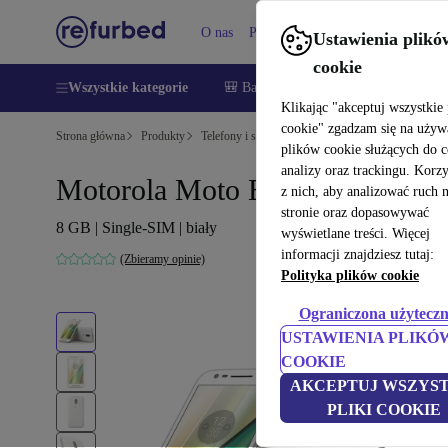
O nas
Pomoc
Ustawienia plikó
cookie
Wszystkie kategorie
🎒 Back to school
Smartfony
Lapt
Klikając "akceptuj wszystkie 
cookie" zgadzam się na używ
Strona główna
Produkty
Telefony i smartfony
Telefony Motorola
plików cookie służących do 
analizy oraz trackingu. Korz
Motorola Moto E3
z nich, aby analizować ruch 
stronie oraz dopasowywać
8 GB | Single-SIM | biały
wyświetlane treści. Więcej
informacji znajdziesz tutaj:
(Zbieramy opinie)
Polityka plików cookie
Ograniczona użyteczn
USTAWIENIA PLIKÓ
COOKIE
AKCEPTUJ WSZYST
PLIKI COOKIE