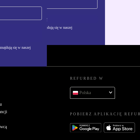
Zarejestruj się
żywania danych osobowych znajdują się w naszej
najdują się w naszej
REFURBED W
Polska
u
ncji
POBIERZ APLIKACJĘ REFU
awcą