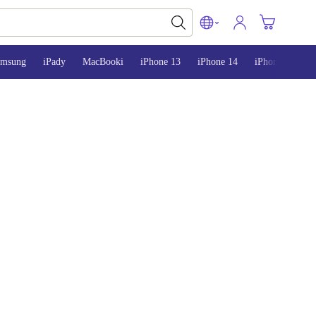
amsung
iPady
MacBooki
iPhone 13
iPhone 14
iPhone 15