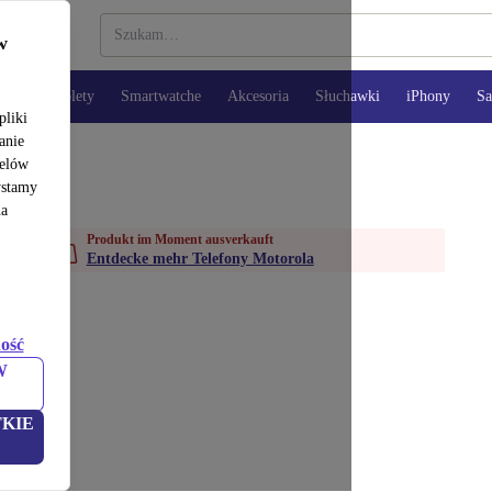
w
opy
Tablety
Smartwatche
Akcesoria
Słuchawki
iPhony
S
pliki
anie
celów
ystamy
na
Produkt im Moment ausverkauft
Entdecke mehr Telefony Motorola
ość
W
KIE