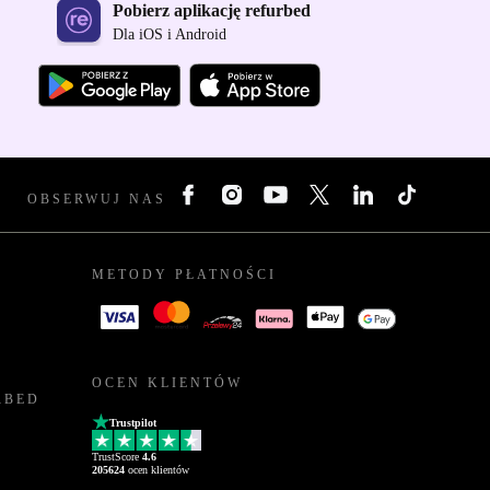
Pobierz aplikację refurbed
Dla iOS i Android
OBSERWUJ NAS
METODY PŁATNOŚCI
OCEN KLIENTÓW
RBED
Trustpilot
TrustScore
4.6
205624
ocen klientów